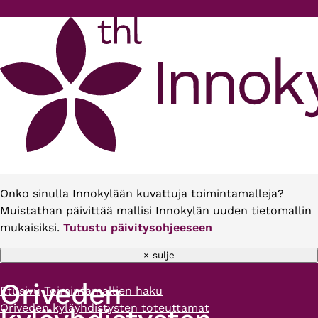
Hyppää pääsisältöön
Onko sinulla Innokylään kuvattuja toimintamalleja?
Muistathan päivittää mallisi Innokylän uuden tietomallin
mukaisiksi.
Tutustu päivitysohjeeseen
× sulje
Oriveden
Etusivu
Toimintamallien haku
Murupolku
Oriveden kyläyhdistysten toteuttamat