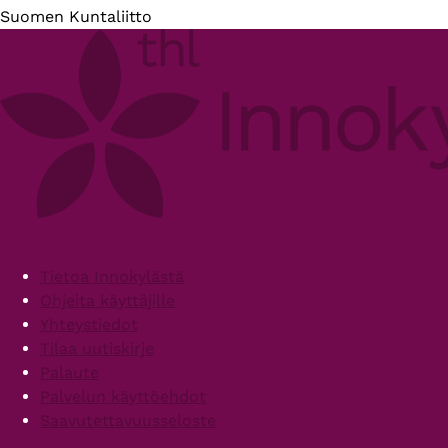
Suomen Kuntaliitto
Footer
Tietoa Innokylästä
Ohjeita käyttäjille
Yhteystiedot
Tilaa uutiskirje
Palaute
Palvelun käyttöehdot
Saavutettavuusseloste