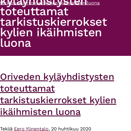
kyläyhdistysten
tarkistuskierrokset kylien ikäihmisten luona
toteuttamat
tarkistuskierrokset
kylien ikäihmisten
luona
Oriveden kyläyhdistysten
toteuttamat
tarkistuskierrokset kylien
ikäihmisten luona
Tekijä
Eero Ylinentalo
, 20 huhtikuu 2020