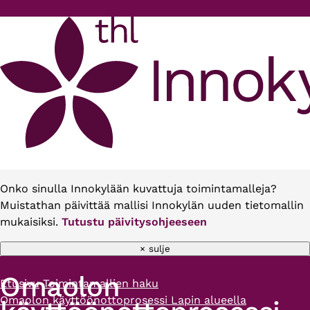
Hyppää pääsisältöön
Onko sinulla Innokylään kuvattuja toimintamalleja?
Muistathan päivittää mallisi Innokylän uuden tietomallin
mukaisiksi.
Tutustu päivitysohjeeseen
× sulje
Omaolon
Etusivu
Toimintamallien haku
Murupolku
Omaolon käyttöönottoprosessi Lapin alueella