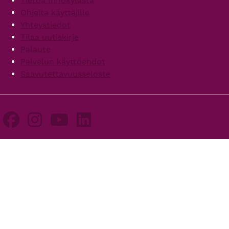
Tietoa Innokylästä
Ohjeita käyttäjille
Yhteystiedot
Tilaa uutiskirje
Palaute
Palvelun käyttöehdot
Saavutettavuusseloste