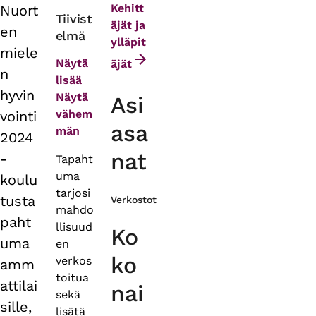
Kehitt
Nuort
Primary
Tiivist
äjät ja
en
elmä
tabs
ylläpit
miele
Näytä
äjät
n
lisää
hyvin
Näytä
Asi
vähem
vointi
asa
män
2024
nat
-
Tapaht
uma
koulu
tarjosi
tusta
Verkostot
mahdo
paht
llisuud
Ko
uma
en
ko
verkos
amm
toitua
attilai
nai
sekä
sille,
lisätä