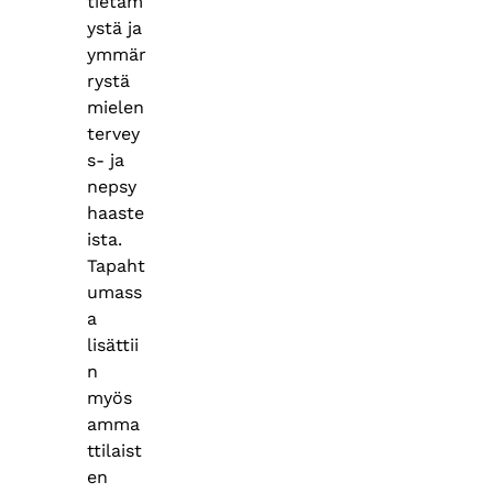
tietäm
ystä ja
ymmär
rystä
mielen
tervey
s- ja
nepsy
haaste
ista.
Tapaht
umass
a
lisättii
n
myös
amma
ttilaist
en