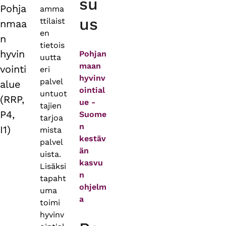
su
Pohja
amma
us
ttilaist
nmaa
en
n
tietois
hyvin
Pohjan
uutta
maan
vointi
eri
hyvinv
palvel
alue
ointial
untuot
(RRP,
ue -
tajien
P4,
Suome
tarjoa
n
I1)
mista
kestäv
palvel
än
uista.
kasvu
Lisäksi
n
tapaht
ohjelm
uma
a
toimi
hyvinv