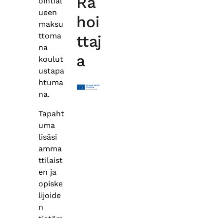
Ra
ointial
ueen
hoi
maksu
ttoma
ttaj
na
a
koulut
ustapa
htuma
na.
Tapaht
uma
lisäsi
amma
ttilaist
en ja
opiske
lijoide
n