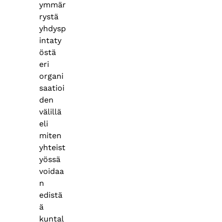
ymmär
rystä
yhdysp
intaty
östä
eri
organi
saatioi
den
välillä
eli
miten
yhteist
yössä
voidaa
n
edistä
ä
kuntal