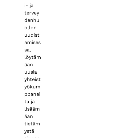
i- ja
tervey
denhu
ollon
uudist
amises
sa,
löytäm
ään
uusia
yhteist
yökum
ppanei
ta ja
lisääm
ään
tietäm
ystä