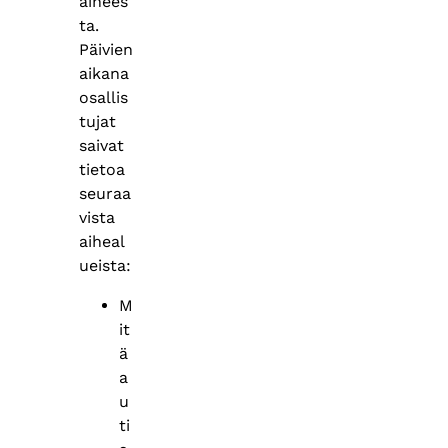
aihees
ta.
Päivien
aikana
osallis
tujat
saivat
tietoa
seuraa
vista
aiheal
ueista:
M
it
ä
a
u
ti