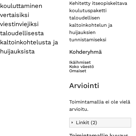
tabs
Kehitetty itseopiskeltava
kouluttaminen
koulutuspaketti
vertaisiksi
taloudellisen
viestinviejiksi
kaltoinkohtelun ja
huijauksien
taloudellisesta
tunnistamiseksi
kaltoinkohtelusta ja
huijauksista
Kohderyhmä
Ikäihmiset
Koko väestö
Omaiset
Arviointi
Toimintamallia ei ole vielä
arvioitu.
Linkit (2)
Toimintamallin kuvaus