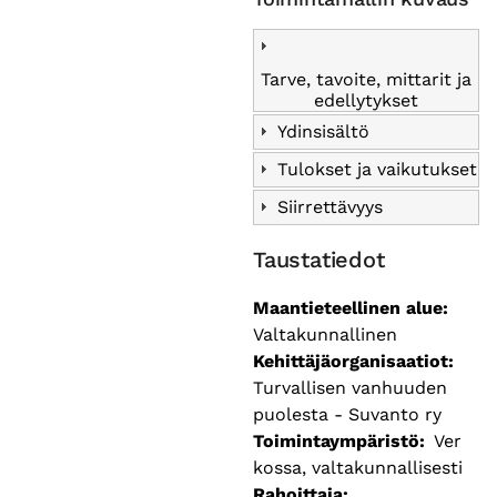
Tarve, tavoite, mittarit ja
edellytykset
Ydinsisältö
Tulokset ja vaikutukset
Siirrettävyys
Taustatiedot
Maantieteellinen alue
Valtakunnallinen
Kehittäjäorganisaatiot
Turvallisen vanhuuden
puolesta - Suvanto ry
Toimintaympäristö
Ver
kossa, valtakunnallisesti
Rahoittaja