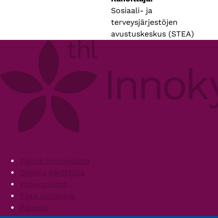
Sosiaali- ja
terveysjärjestöjen
avustuskeskus (STEA)
Footer
Tietoa Innokylästä
Ohjeita käyttäjille
Yhteystiedot
Tilaa uutiskirje
Palaute