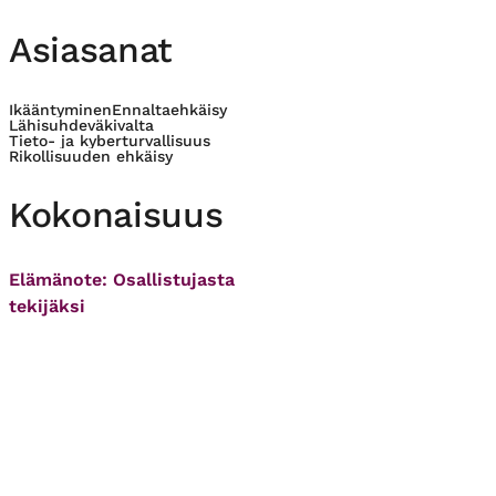
Asiasanat
Ikääntyminen
Ennaltaehkäisy
Lähisuhdeväkivalta
Tieto- ja kyberturvallisuus
Rikollisuuden ehkäisy
Kokonaisuus
Elämänote: Osallistujasta
tekijäksi