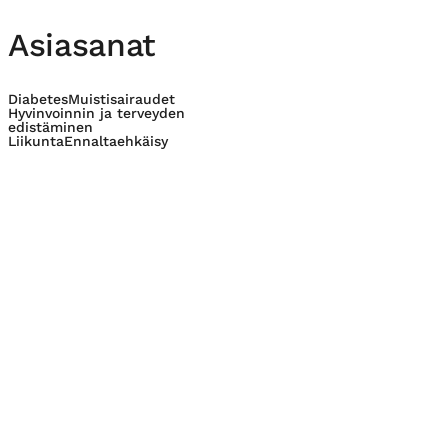
Asiasanat
Diabetes
Muistisairaudet
Hyvinvoinnin ja terveyden
edistäminen
Liikunta
Ennaltaehkäisy