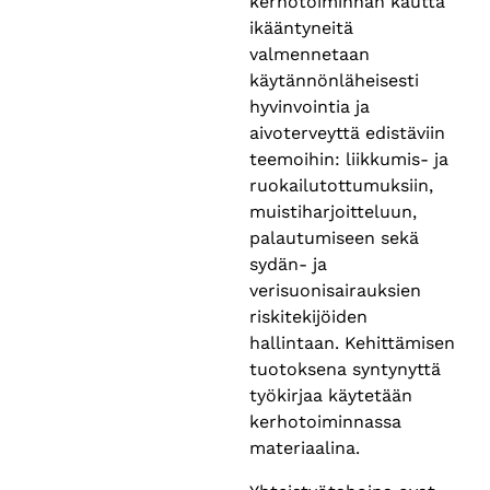
kerhotoiminnan kautta
ikääntyneitä
valmennetaan
käytännönläheisesti
hyvinvointia ja
aivoterveyttä edistäviin
teemoihin: liikkumis- ja
ruokailutottumuksiin,
muistiharjoitteluun,
palautumiseen sekä
sydän- ja
verisuonisairauksien
riskitekijöiden
hallintaan. Kehittämisen
tuotoksena syntynyttä
työkirjaa käytetään
kerhotoiminnassa
materiaalina.