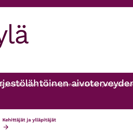
jestölähtöinen aivoterveyde
rjestölähtöinen aivoterveyden edistämisen jalkauttamism
Kehittäjät ja ylläpitäjät