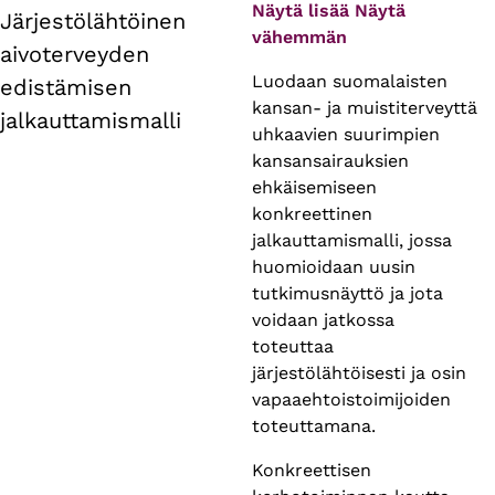
tabs
Näytä lisää
Näytä
Järjestölähtöinen
vähemmän
aivoterveyden
Luodaan suomalaisten
edistämisen
kansan- ja muistiterveyttä
jalkauttamismalli
uhkaavien suurimpien
kansansairauksien
ehkäisemiseen
konkreettinen
jalkauttamismalli, jossa
huomioidaan uusin
tutkimusnäyttö ja jota
voidaan jatkossa
toteuttaa
järjestölähtöisesti ja osin
vapaaehtoistoimijoiden
toteuttamana.
Konkreettisen