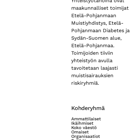
Yhteistyötahoina ovat
maakunnalliset toimijat
Etelä-Pohjanmaan
Muistiyhdistys, Etelä-
Pohjanmaan Diabetes ja
Sydän-Suomen alue,
Etelä-Pohjanmaa.
Toimijoiden tiiviin
yhteistyön avulla
tavoitetaan laajasti
muistisairauksien
riskiryhmiä.
Kohderyhmä
Ammattilaiset
Ikäihmiset
Koko väestö
Omaiset
Organisaatiot