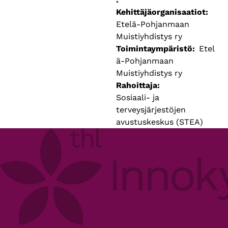
Kehittäjäorganisaatiot
Etelä-Pohjanmaan
Muistiyhdistys ry
Toimintaympäristö
Etel
ä-Pohjanmaan
Muistiyhdistys ry
Rahoittaja
Sosiaali- ja
terveysjärjestöjen
avustuskeskus (STEA)