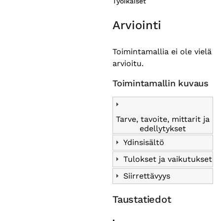
Työikäiset
Arviointi
Toimintamallia ei ole vielä
arvioitu.
Toimintamallin kuvaus
Tarve, tavoite, mittarit ja
edellytykset
Ydinsisältö
Tulokset ja vaikutukset
Siirrettävyys
Taustatiedot