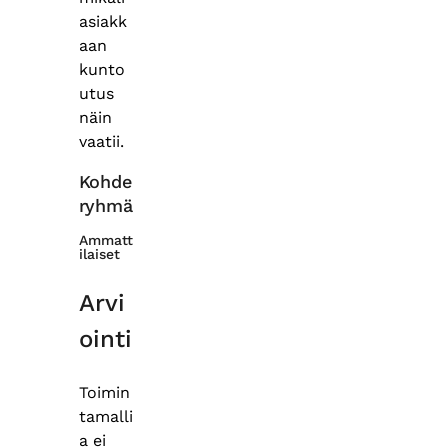
asiakk
aan
kunto
utus
näin
vaatii.
Kohde
ryhmä
Ammatt
ilaiset
Arvi
ointi
Toimin
tamalli
a ei