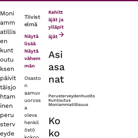
Kehitt
Moni
Primary
Tiivist
äjät ja
amm
elmä
tabs
ylläpit
atillis
Näytä
äjät
en
lisää
kunt
Näytä
Asi
vähem
outu
asa
män
ksen
nat
päivit
Osasto
n
täisjo
aamuv
htam
Perusterveydenhuolto
uoross
Kuntoutus
inen
Moniammatillisuus
a
peru
oleva
Ko
henkil
sterv
östö
ko
eyde
kokoo