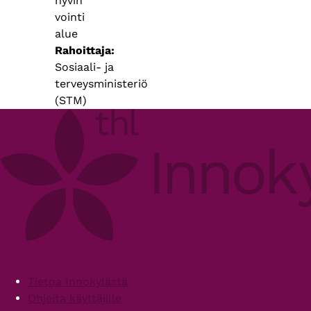
hyvin
vointi
alue
Rahoittaja
Sosiaali- ja
terveysministeriö
(STM)
Footer
Tietoa Innokylästä
Ohjeita käyttäjille