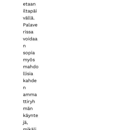
etaan
iltapäi
vällä.
Palave
rissa
voidaa
n
sopia
myös
mahdo
llisia
kahde
n
amma
ttiryh
män
käynte
jä,
mikäli