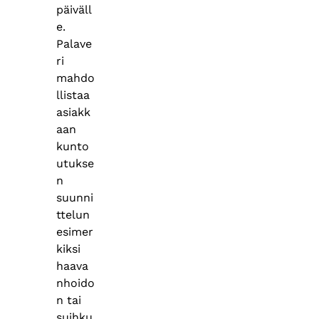
päiväll
e.
Palave
ri
mahdo
llistaa
asiakk
aan
kunto
utukse
n
suunni
ttelun
esimer
kiksi
haava
nhoido
n tai
suihku