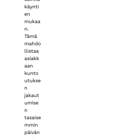
käynti
en
mukaa
n.
Tämä
mahdo
llistaa
asiakk
aan
kunto
utukse
n
jakaut
umise
n
tasaise
mmin
päivän