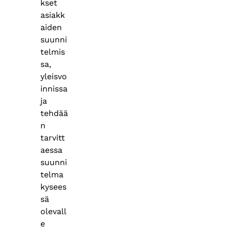
kset
asiakk
aiden
suunni
telmis
sa,
yleisvo
innissa
ja
tehdää
n
tarvitt
aessa
suunni
telma
kysees
sä
olevall
e