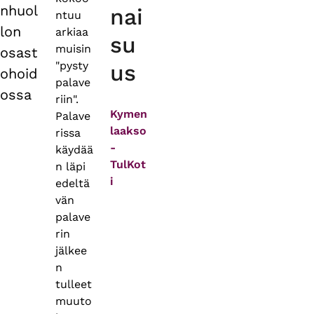
nhuol
nai
ntuu
lon
arkiaa
su
muisin
osast
"pysty
us
ohoid
palave
ossa
riin".
Kymen
Palave
laakso
rissa
-
käydää
TulKot
n läpi
i
edeltä
vän
palave
rin
jälkee
n
tulleet
muuto