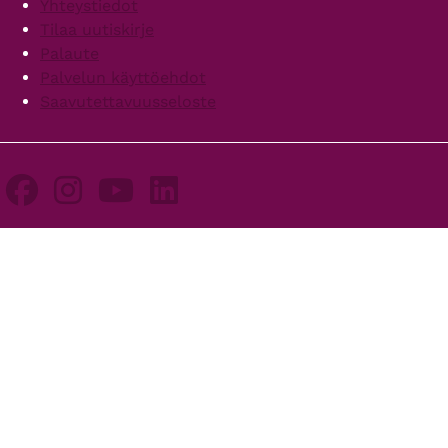
Yhteystiedot
Tilaa uutiskirje
Palaute
Palvelun käyttöehdot
Saavutettavuusseloste