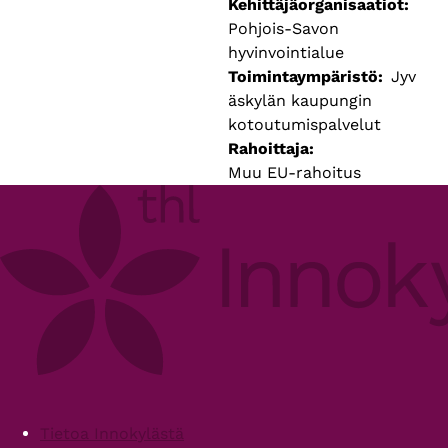
Kehittäjäorganisaatiot
Pohjois-Savon
hyvinvointialue
Toimintaympäristö
Jyv
äskylän kaupungin
kotoutumispalvelut
Rahoittaja
Muu EU-rahoitus
Footer
Tietoa Innokylästä