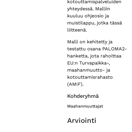
kotouttamispalveluiden
yhteydessä. Malliin
kuuluu ohjeosio ja
muistilappu, jotka tässä
liitteenä.
Malli on kehitetty ja
testattu osana PALOMA2-
hanketta, jota rahoittaa
EU:n Turvapaikka-,
maahanmuutto- ja
kotouttamisrahasto
(AMIF).
Kohderyhmä
Maahanmuuttajat
Arviointi