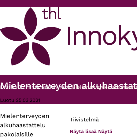
Hyppää pääsisältöön
Mielenterveyden alkuhaastatt
Etusivu
Toimintamallien haku
Mielenterveyden alkuhaastat
Murupolku
Luotu 25.03.2021
Mielenterveyden
Primary
Tiivistelmä
alkuhaastattelu
tabs
Näytä lisää
Näytä
pakolaisille