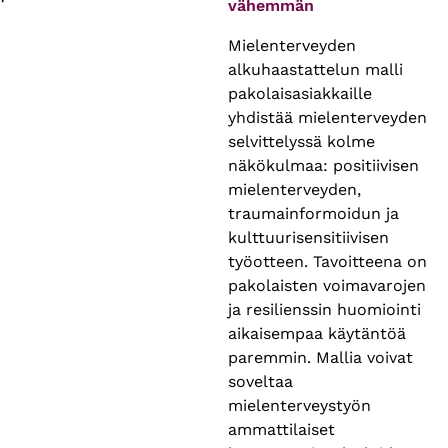
vähemmän
Mielenterveyden
alkuhaastattelun malli
pakolaisasiakkaille
yhdistää mielenterveyden
selvittelyssä kolme
näkökulmaa: positiivisen
mielenterveyden,
traumainformoidun ja
kulttuurisensitiivisen
työotteen. Tavoitteena on
pakolaisten voimavarojen
ja resilienssin huomiointi
aikaisempaa käytäntöä
paremmin. Mallia voivat
soveltaa
mielenterveystyön
ammattilaiset