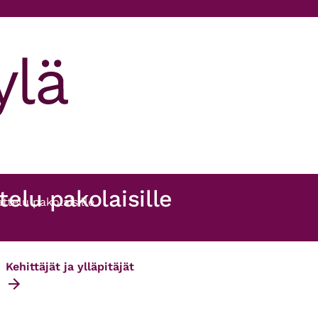
elu pakolaisille
telu pakolaisille
Kehittäjät ja ylläpitäjät