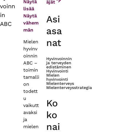
Näytä
äjät
voinn
lisää
in
Näytä
Asi
vähem
ABC
asa
män
nat
Mielen
hyvinv
oinnin
Hyvinvoinnin
ABC –
ja terveyden
edistäminen
toimin
Hyvinvointi
Mielen
tamalli
hyvinvointi
Mielenterveys
on
Mielenterveysstrategia
todett
u
Ko
vaikutt
ko
avaksi
ja
nai
mielen