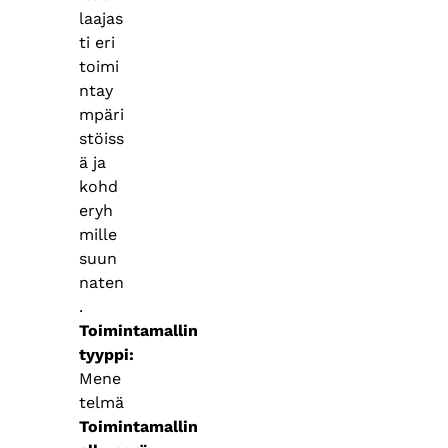
laajas
ti eri
toimi
ntay
mpäri
stöiss
ä ja
kohd
eryh
mille
suun
naten
.
Toimintamallin
tyyppi
Mene
telmä
Toimintamallin