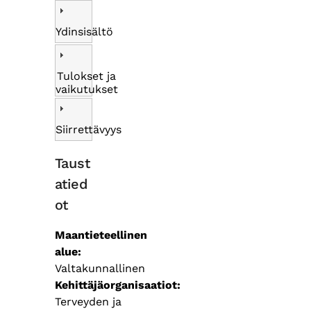
Ydinsisältö
Tulokset ja
vaikutukset
Siirrettävyys
Taust
atied
ot
Maantieteellinen
alue
Valtakunnallinen
Kehittäjäorganisaatiot
Terveyden ja