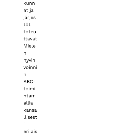
kunn
at ja
järjes
töt
toteu
ttavat
Miele
n
hyvin
voinni
n
ABC-
toimi
ntam
allia
kansa
llisest
i
erilais