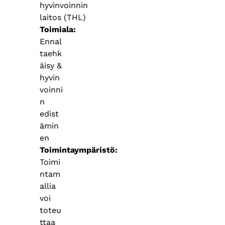
hyvinvoinnin
laitos (THL)
Toimiala
Ennal
taehk
äisy &
hyvin
voinni
n
edist
ämin
en
Toimintaympäristö
Toimi
ntam
allia
voi
toteu
ttaa