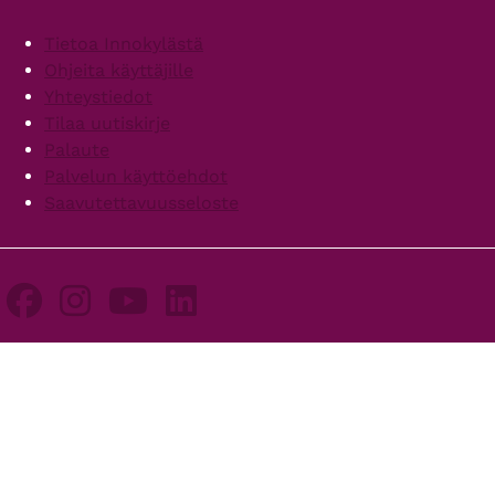
Footer
Tietoa Innokylästä
Ohjeita käyttäjille
Yhteystiedot
Tilaa uutiskirje
Palaute
Palvelun käyttöehdot
Saavutettavuusseloste