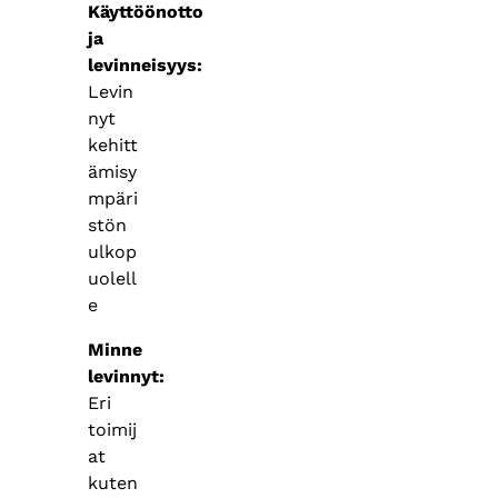
Käyttöönotto
ja
levinneisyys
Levin
nyt
kehitt
ämisy
mpäri
stön
ulkop
uolell
e
Minne
levinnyt
Eri
toimij
at
kuten