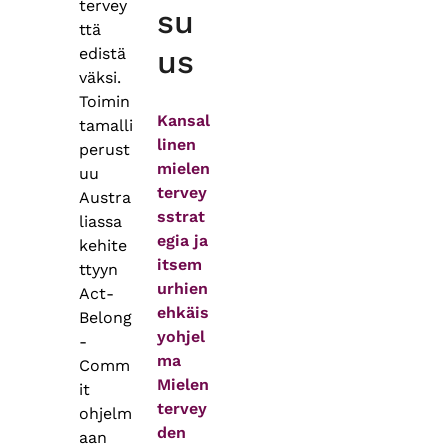
tervey
su
ttä
us
edistä
väksi.
Toimin
Kansal
tamalli
linen
perust
mielen
uu
tervey
Austra
sstrat
liassa
egia ja
kehite
itsem
ttyyn
urhien
Act-
ehkäis
Belong
yohjel
-
ma
Comm
Mielen
it
tervey
ohjelm
den
aan