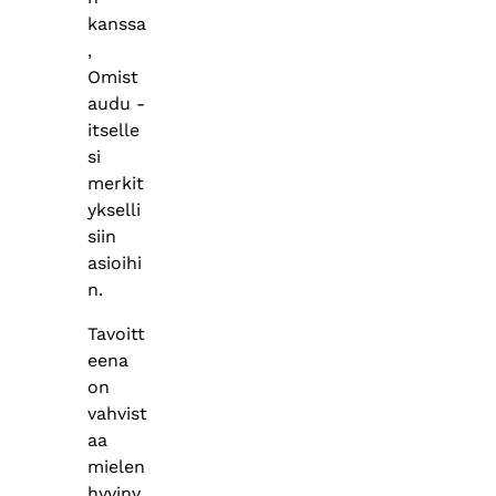
kanssa
,
Omist
audu -
itselle
si
merkit
ykselli
siin
asioihi
n.
Tavoitt
eena
on
vahvist
aa
mielen
hyvinv