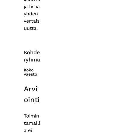
ja lisää
yhden
vertais
uutta.
Kohde
ryhmä
Koko
väestö
Arvi
ointi
Toimin
tamalli
a ei