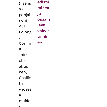
edistä
(lisens
minen
si-
ja
pohjai
osaam
nen)
isen
Act,
vahvis
Belong
tamin
,
en
Comm
it:
Toimi -
ole
aktiivi
nen,
Osallis
tu -
yhdess
ä
muide
n