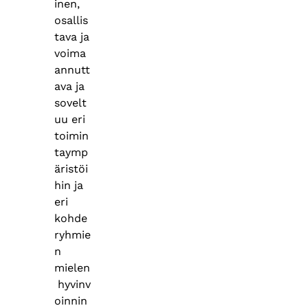
inen,
osallis
tava ja
voima
annutt
ava ja
sovelt
uu eri
toimin
taymp
äristöi
hin ja
eri
kohde
ryhmie
n
mielen
hyvinv
oinnin