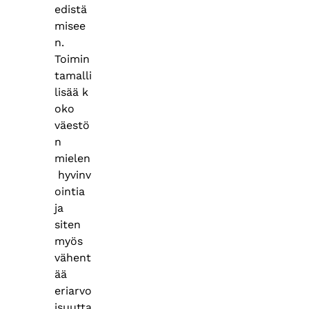
edistä
misee
n.
Toimin
tamalli
lisää k
oko
väestö
n
mielen
hyvinv
ointia
ja
siten
myös
vähent
ää
eriarvo
isuutta