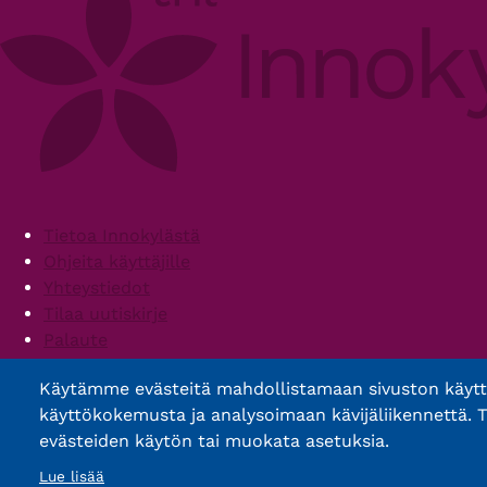
Footer
Tietoa Innokylästä
Ohjeita käyttäjille
Yhteystiedot
Tilaa uutiskirje
Palaute
Palvelun käyttöehdot
Käytämme evästeitä mahdollistamaan sivuston käyt
Saavutettavuusseloste
käyttökokemusta ja analysoimaan kävijäliikennettä. T
evästeiden käytön tai muokata asetuksia.
Lue lisää