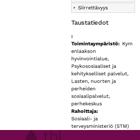
Siirrettävyys
Taustatiedot
Toimintaympäristö
Kym
enlaakson
hyvinvointialue,
Psykososiaaliset ja
kehitykselliset palvelut,
Lasten, nuorten ja
perheiden
sosiaalipalvelut,
perhekeskus
Rahoittaja
Sosiaali- ja
terveysministeriö (STM)