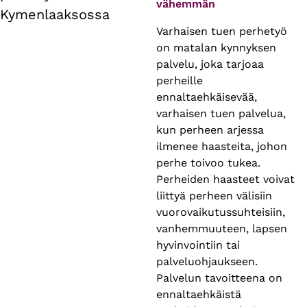
vähemmän
Kymenlaaksossa
Varhaisen tuen perhetyö
on matalan kynnyksen
palvelu, joka tarjoaa
perheille
ennaltaehkäisevää,
varhaisen tuen palvelua,
kun perheen arjessa
ilmenee haasteita, johon
perhe toivoo tukea.
Perheiden haasteet voivat
liittyä perheen välisiin
vuorovaikutussuhteisiin,
vanhemmuuteen, lapsen
hyvinvointiin tai
palveluohjaukseen.
Palvelun tavoitteena on
ennaltaehkäistä