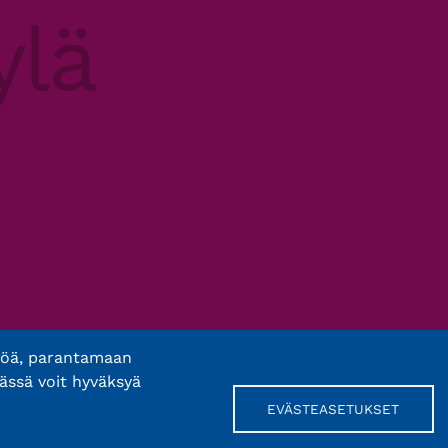
töä, parantamaan
ässä voit hyväksyä
EVÄSTEASETUKSET