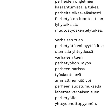
perheiden ongelmien
kasaantumista ja tukea
perheitä oikea-aikaisesti.
Perhetyö on luonteeltaan
lyhytaikaista
muutostyöskentelytukea.
Varhaisen tuen
perhetyötä voi pyytää itse
olemalla yhteydessä
varhaisen tuen
perhetyöhön. Myös
perheen parissa
työskentelevä
ammattihenkilö voi
perheen suostumuksella
lähettää varhaisen tuen
perhetyölle
yhteydenottopyynnön,