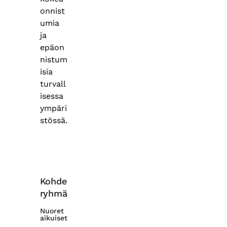
onnist
umia
ja
epäon
nistum
isia
turvall
isessa
ympäri
stössä.
Kohde
ryhmä
Nuoret
aikuiset