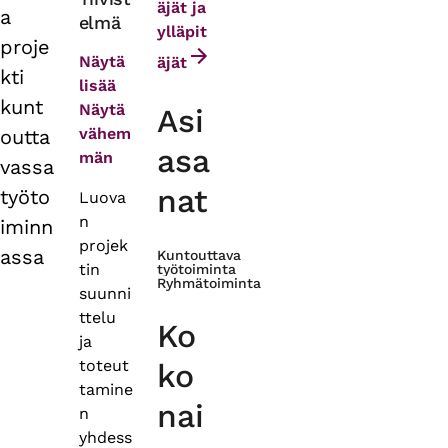
äjät ja
a
elmä
tabs
ylläpit
proje
Näytä
äjät
kti
lisää
kunt
Näytä
Asi
vähem
outta
asa
män
vassa
nat
työto
Luova
n
iminn
projek
assa
Kuntouttava
tin
työtoiminta
Ryhmätoiminta
suunni
ttelu
Ko
ja
toteut
ko
tamine
nai
n
yhdess