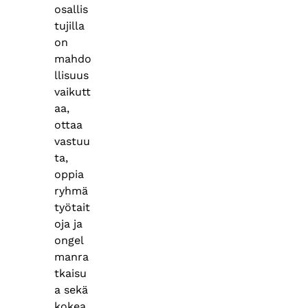
osallis
tujilla
on
mahdo
llisuus
vaikutt
aa,
ottaa
vastuu
ta,
oppia
ryhmä
työtait
oja ja
ongel
manra
tkaisu
a sekä
kokea