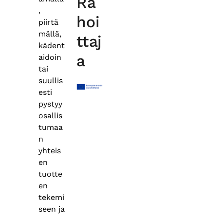
Ra
,
hoi
piirtä
mällä,
ttaj
kädent
a
aidoin
tai
suullis
esti
pystyy
osallis
tumaa
n
yhteis
en
tuotte
en
tekemi
seen ja