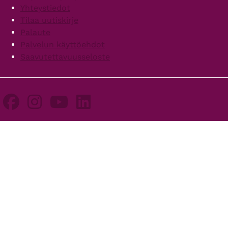
Yhteystiedot
Tilaa uutiskirje
Palaute
Palvelun käyttöehdot
Saavutettavuusseloste