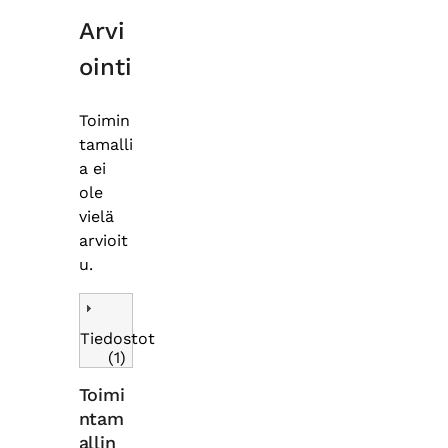
Arvi
ointi
Toimin
tamalli
a ei
ole
vielä
arvioit
u.
Tiedostot
(1)
Toimi
ntam
allin