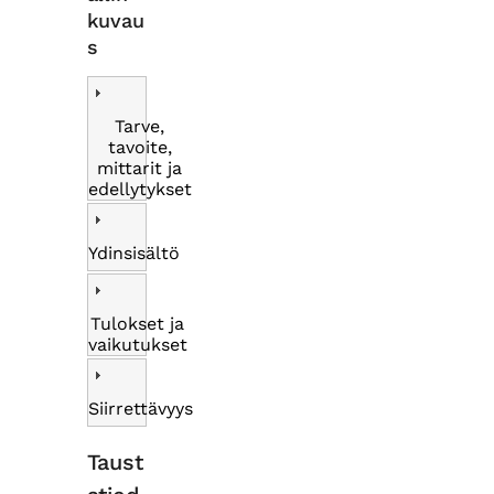
kuvau
s
Tarve,
tavoite,
mittarit ja
edellytykset
Ydinsisältö
Tulokset ja
vaikutukset
Siirrettävyys
Taust