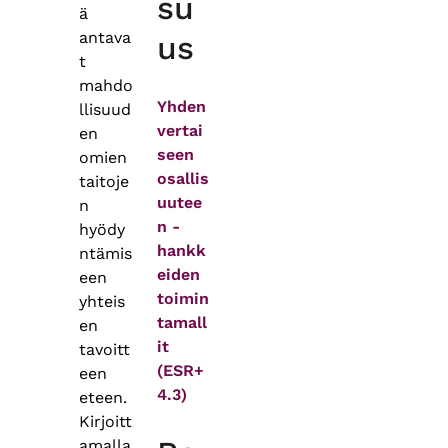
su
ä
antava
us
t
mahdo
Yhden
llisuud
vertai
en
seen
omien
osallis
taitoje
uutee
n
n -
hyödy
hankk
ntämis
eiden
een
toimin
yhteis
tamall
en
it
tavoitt
(ESR+
een
4.3)
eteen.
Kirjoitt
amalla