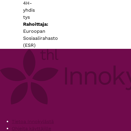
4H-
yhdis
tys
Rahoittaja
Euroopan
Sosiaalirahasto
(ESR)
Footer
Tietoa Innokylästä
Ohjeita käyttäjille