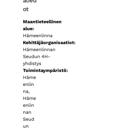
atied
ot
Maantieteellinen
alue
Hämeenlinna
Kehittäjäorganisaatiot
Hämeenlinnan
Seudun 4H-
yhdistys
Toimintaympäristö
Häme
enlin
na,
Häme
enlin
nan
Seud
un