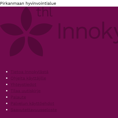
Pirkanmaan hyvinvointialue
Footer
Tietoa Innokylästä
Ohjeita käyttäjille
Yhteystiedot
Tilaa uutiskirje
Palaute
Palvelun käyttöehdot
Saavutettavuusseloste