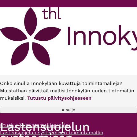
Hyppää pääsisältöön
Onko sinulla Innokylään kuvattuja toimintamalleja?
Muistathan päivittää mallisi Innokylän uuden tietomallin
mukaisiksi.
Tutustu päivitysohjeeseen
× sulje
Lastensuojelun
Etusivu
Toimintamallien haku
Murupolku
Lastensuojelun systeemisen toimintamallin