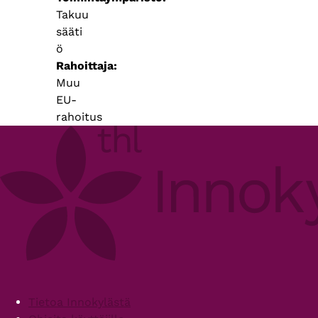
Takuu
sääti
ö
Rahoittaja
Muu
EU-
rahoitus
Footer
Tietoa Innokylästä