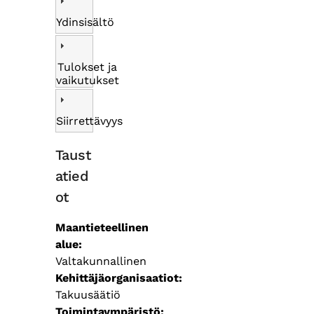
Ydinsisältö
Tulokset ja
vaikutukset
Siirrettävyys
Taust
atied
ot
Maantieteellinen
alue
Valtakunnallinen
Kehittäjäorganisaatiot
Takuusäätiö
Toimintaympäristö