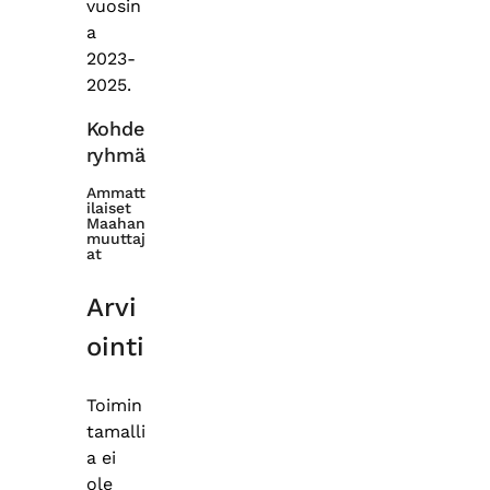
vuosin
a
2023-
2025.
Kohde
ryhmä
Ammatt
ilaiset
Maahan
muuttaj
at
Arvi
ointi
Toimin
tamalli
a ei
ole