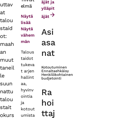
äjät ja
uttav
elmä
tabs
ylläpit
at
Näytä
äjät
talou
lisää
staid
Näytä
Asi
vähem
ot:
asa
män
maah
nat
an
Talous
taidot
muut
tukeva
taneil
Kotoutuminen
t arjen
Ennaltaehkäisy
le
Henkilökohtainen
hallint
budjetointi
suun
aa,
Ra
hyvinv
nattu
ointia
talou
hoi
ja
stait
kotout
ttaj
okurs
umista