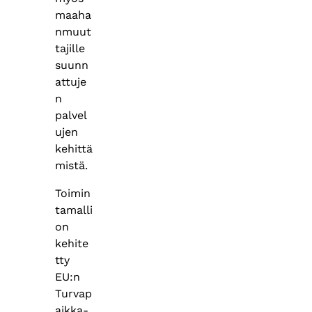
maaha
nmuut
tajille
suunn
attuje
n
palvel
ujen
kehittä
mistä.
Toimin
tamalli
on
kehite
tty
EU:n
Turvap
aikka-,