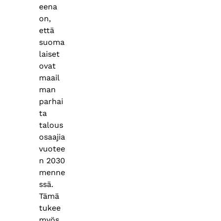
eena
on,
että
suoma
laiset
ovat
maail
man
parhai
ta
talous
osaajia
vuotee
n 2030
menne
ssä.
Tämä
tukee
myös