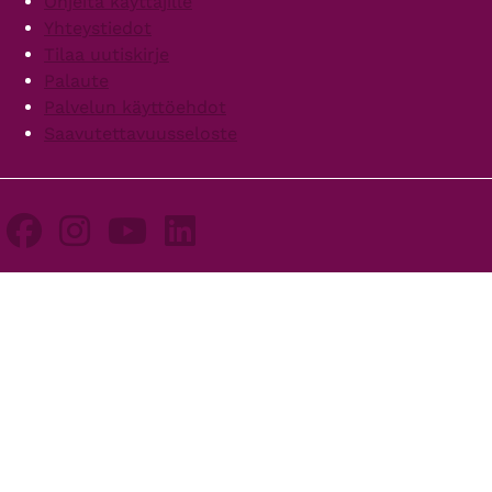
Ohjeita käyttäjille
Yhteystiedot
Tilaa uutiskirje
Palaute
Palvelun käyttöehdot
Saavutettavuusseloste