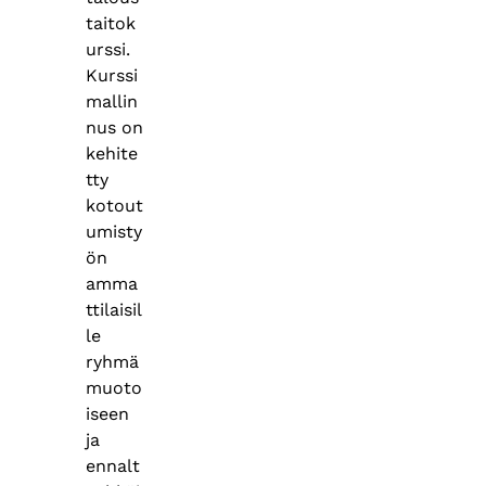
taitok
urssi.
Kurssi
mallin
nus on
kehite
tty
kotout
umisty
ön
amma
ttilaisil
le
ryhmä
muoto
iseen
ja
ennalt