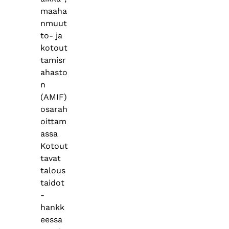
maaha
nmuut
to- ja
kotout
tamisr
ahasto
n
(AMIF)
osarah
oittam
assa
Kotout
tavat
talous
taidot
-
hankk
eessa