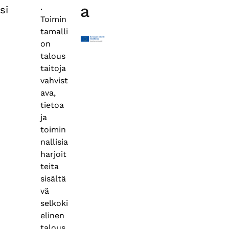
a
.
si
Toimin
tamalli
on
talous
taitoja
vahvist
ava,
tietoa
ja
toimin
nallisia
harjoit
teita
sisältä
vä
selkoki
elinen
talous