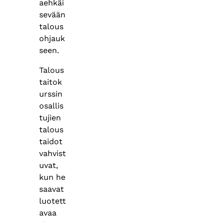
aehkäi
sevään
talous
ohjauk
seen.
Talous
taitok
urssin
osallis
tujien
talous
taidot
vahvist
uvat,
kun he
saavat
luotett
avaa