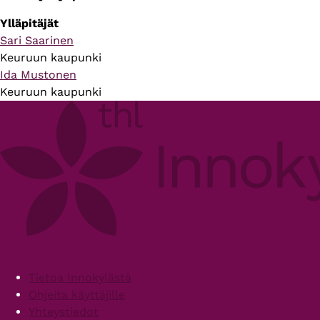
Ylläpitäjät
Sari Saarinen
Keuruun kaupunki
Ida Mustonen
Keuruun kaupunki
Footer
Tietoa Innokylästä
Ohjeita käyttäjille
Yhteystiedot