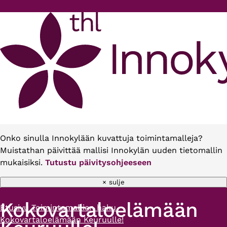
Hyppää pääsisältöön
Onko sinulla Innokylään kuvattuja toimintamalleja?
Muistathan päivittää mallisi Innokylän uuden tietomallin
mukaisiksi.
Tutustu päivitysohjeeseen
× sulje
Kokovartaloelämään
Etusivu
Toimintamallien haku
Murupolku
Kokovartaloelämään Keuruulle!