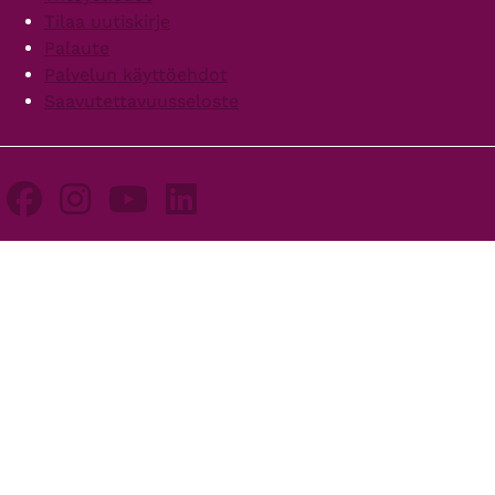
Tilaa uutiskirje
Palaute
Palvelun käyttöehdot
Saavutettavuusseloste