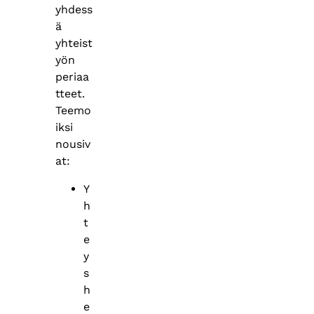
yhdess
ä
yhteist
yön
periaa
tteet.
Teemo
iksi
nousiv
at:
Y
h
t
e
y
s
h
e