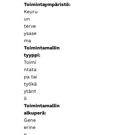
Toimintaympäristö
Keuru
un
terve
ysase
ma
Toimintamallin
tyyppi
Toimi
ntata
pa tai
työkä
ytänt
ö
Toimintamallin
alkuperä
Gene
erine
n