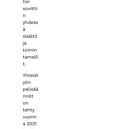
hin
sovittii
n
yhdess
ä
sisältö
ja
toimin
tamalli
t.
Yhteist
yön
pelisää
nnöt
on
tehty
vuonn
a 2021