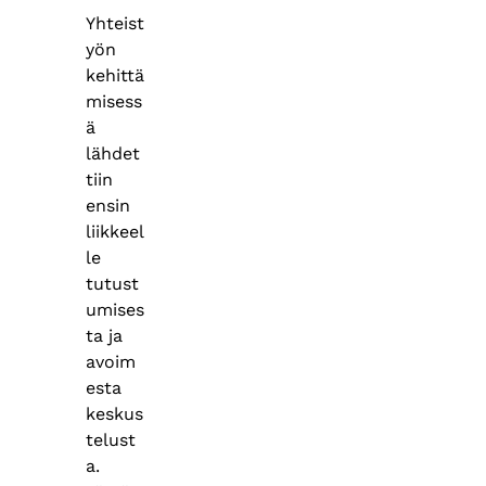
Yhteist
yön
kehittä
misess
ä
lähdet
tiin
ensin
liikkeel
le
tutust
umises
ta ja
avoim
esta
keskus
telust
a.