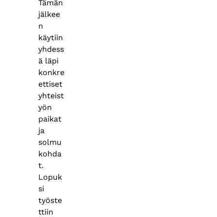
Tämän
jälkee
n
käytiin
yhdess
ä läpi
konkre
ettiset
yhteist
yön
paikat
ja
solmu
kohda
t.
Lopuk
si
työste
ttiin