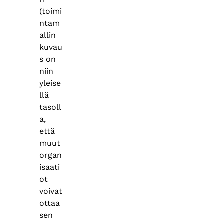
(toimi
ntam
allin
kuvau
s on
niin
yleise
llä
tasoll
a,
että
muut
organ
isaati
ot
voivat
ottaa
sen