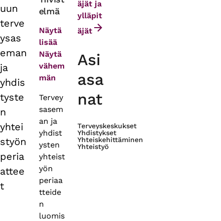
äjät ja
uun
elmä
tabs
ylläpit
terve
Näytä
äjät
ysas
lisää
eman
Näytä
Asi
vähem
ja
asa
män
yhdis
nat
tyste
Tervey
sasem
n
an ja
yhtei
Terveyskeskukset
yhdist
Yhdistykset
styön
Yhteiskehittäminen
ysten
Yhteistyö
peria
yhteist
yön
attee
periaa
t
tteide
n
luomis