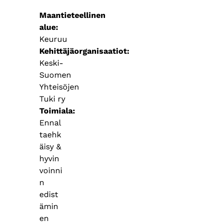
Maantieteellinen
alue
Keuruu
Kehittäjäorganisaatiot
Keski-
Suomen
Yhteisöjen
Tuki ry
Toimiala
Ennal
taehk
äisy &
hyvin
voinni
n
edist
ämin
en