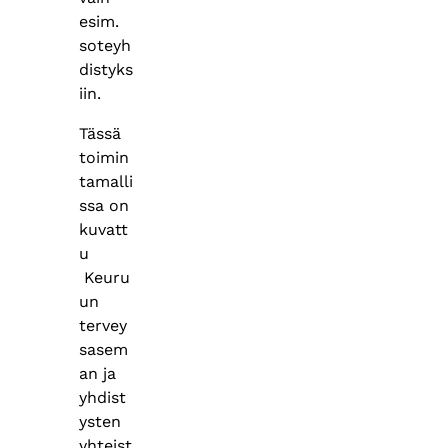
esim.
soteyh
distyks
iin.
Tässä
toimin
tamalli
ssa on
kuvatt
u
Keuru
un
tervey
sasem
an ja
yhdist
ysten
yhteist