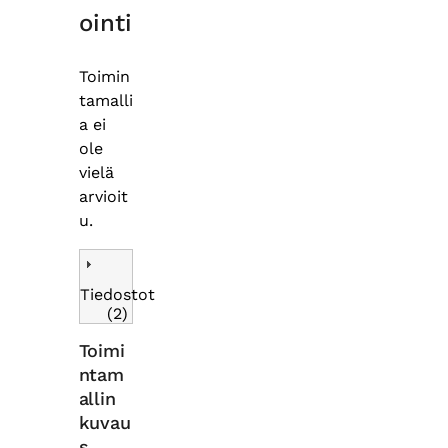
ointi
Toimin
tamalli
a ei
ole
vielä
arvioit
u.
Tiedostot
(2)
Toimi
ntam
allin
kuvau
s