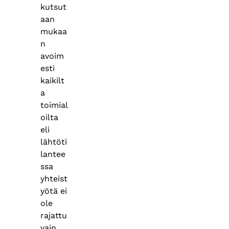
kutsut
aan
mukaa
n
avoim
esti
kaikilt
a
toimial
oilta
eli
lähtöti
lantee
ssa
yhteist
yötä ei
ole
rajattu
vain