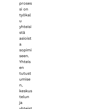
proses
si on
työkal
u
yhteisi
stä
asioist
a
sopimi
seen.
Yhteis
en
tutust
umise
n,
keskus
telun
ja
yhteist