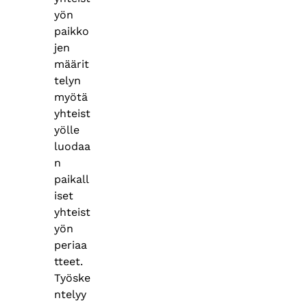
yön
paikko
jen
määrit
telyn
myötä
yhteist
yölle
luodaa
n
paikall
iset
yhteist
yön
periaa
tteet.
Työske
ntelyy