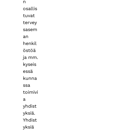
n
osallis
tuvat
tervey
sasem
an
henkil
östöä
ja mm.
kyseis
essä
kunna
ssa
toimivi
a
yhdist
yksiä.
Yhdist
yksiä