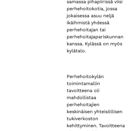
samassa pihapiirissä viisi
perhehoitokotia, jossa
jokaisessa asuu neljä
ikäihmistä yhdessä
perhehoitajan tai
perhehoitajapariskunnan
kanssa. Kylässä on myös
kylätalo.
Perhehoitokylän
toimintamallin
tavoitteena oli
mahdollistaa
perhehoitajien
keskinäisen yhteisöllisen
tukiverkoston
kehittyminen. Tavoitteena