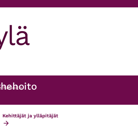
rhehoito
erhehoito
Kehittäjät ja ylläpitäjät