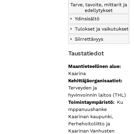
Tarve, tavoite, mittarit ja
edellytykset
Ydinsisältö
Tulokset ja vaikutukset
Siirrettävyys
Taustatiedot
Maantieteellinen alue
Kaarina
Kehittäjäorganisaatiot
Terveyden ja
hyvinvoinnin laitos (THL)
Toimintaympäristö
Ku
mppanuushanke
Kaarinan kaupunki,
Perhehoitoliitto ja
Kaarinan Vanhusten