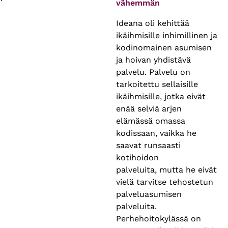
vähemmän
Ideana oli kehittää
ikäihmisille inhimillinen ja
kodinomainen asumisen
ja hoivan yhdistävä
palvelu. Palvelu on
tarkoitettu sellaisille
ikäihmisille, jotka eivät
enää selviä arjen
elämässä omassa
kodissaan, vaikka he
saavat runsaasti
kotihoidon
palveluita, mutta he eivät
vielä tarvitse tehostetun
palveluasumisen
palveluita.
Perhehoitokylässä on