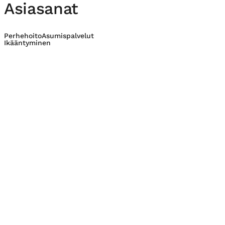
Asiasanat
Perhehoito
Asumispalvelut
Ikääntyminen