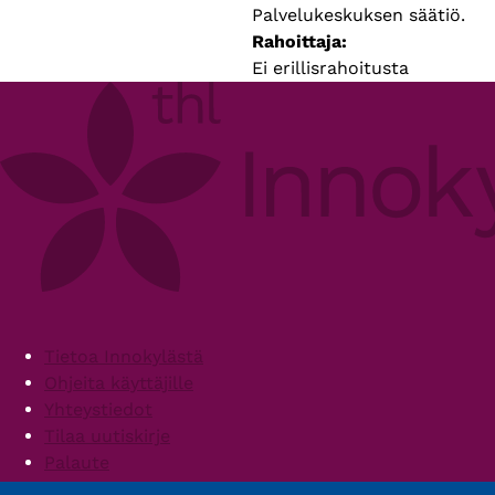
Palvelukeskuksen säätiö.
Rahoittaja
Ei erillisrahoitusta
Footer
Tietoa Innokylästä
Ohjeita käyttäjille
Yhteystiedot
Tilaa uutiskirje
Palaute
Palvelun käyttöehdot