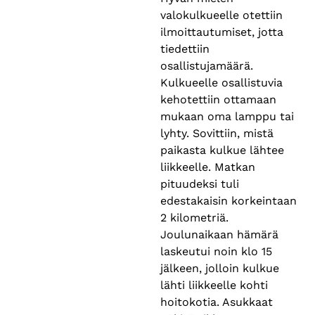
valokulkueelle otettiin
ilmoittautumiset, jotta
tiedettiin
osallistujamäärä.
Kulkueelle osallistuvia
kehotettiin ottamaan
mukaan oma lamppu tai
lyhty. Sovittiin, mistä
paikasta kulkue lähtee
liikkeelle. Matkan
pituudeksi tuli
edestakaisin korkeintaan
2 kilometriä.
Joulunaikaan hämärä
laskeutui noin klo 15
jälkeen, jolloin kulkue
lähti liikkeelle kohti
hoitokotia. Asukkaat