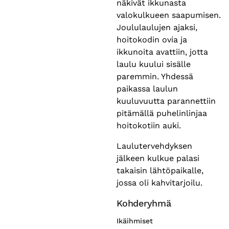
näkivät ikkunasta
valokulkueen saapumisen.
Joululaulujen ajaksi,
hoitokodin ovia ja
ikkunoita avattiin, jotta
laulu kuului sisälle
paremmin. Yhdessä
paikassa laulun
kuuluvuutta parannettiin
pitämällä puhelinlinjaa
hoitokotiin auki.
Laulutervehdyksen
jälkeen kulkue palasi
takaisin lähtöpaikalle,
jossa oli kahvitarjoilu.
Kohderyhmä
Ikäihmiset