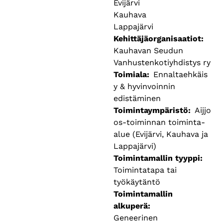
Evijärvi
Kauhava
Lappajärvi
Kehittäjäorganisaatiot
Kauhavan Seudun
Vanhustenkotiyhdistys ry
Toimiala
Ennaltaehkäis
y & hyvinvoinnin
edistäminen
Toimintaympäristö
Aijjo
os-toiminnan toiminta-
alue (Evijärvi, Kauhava ja
Lappajärvi)
Toimintamallin tyyppi
Toimintatapa tai
työkäytäntö
Toimintamallin
alkuperä
Geneerinen