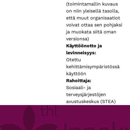
(toimintamallin kuvaus
on niin yleisellä tasolla,
että muut organisaatiot
voivat ottaa sen pohjaksi
ja muokata siitä oman
versionsa)
Käyttöönotto ja
levinneisyys
Otettu
kehittämisympäristössä
käyttöön
Rahoittaja
Sosiaali- ja
terveysjärjestöjen
avustuskeskus (STEA)