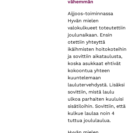
vähemmän
Aijjoos-toiminnassa
Hyvän mielen
valokulkueet toteutettiin
joulunaikaan. Ensin
otettiin yhteyttä
ikäihmisten hoitokoteihin
ja sovittiin aikataulusta,
koska asukkaat ehtivät
kokoontua yhteen
kuuntelemaan
laulutervehdystä. Lisäksi
sovittiin, mistä laulu
ulkoa parhaiten kuuluisi
sisätiloihin. Sovittiin, että
kulkue laulaa noin 4
tuttua joululaulua.
Hyvän mielen