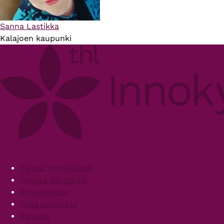
Sanna Lastikka
Kalajoen kaupunki
Footer
Tietoa Innokylästä
Ohjeita käyttäjille
Yhteystiedot
Tilaa uutiskirje
Palaute