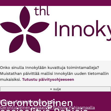
Hyppää pääsisältöön
Onko sinulla Innokylään kuvattuja toimintamalleja?
Muistathan päivittää mallisi Innokylän uuden tietomallin
mukaisiksi.
Tutustu päivitysohjeeseen
× sulje
Gerontologinen
Etusivu
Toimintamallien haku
Murupolku
Gerontologinen sosiaalityö Pohjois-Pohjanmaalla