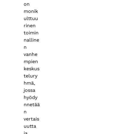
on
monik
ulttuu
rinen
toimin
nalline
n
vanhe
mpien
keskus
telury
hmä,
jossa
hyödy
nnetää
n
vertais
uutta
ja