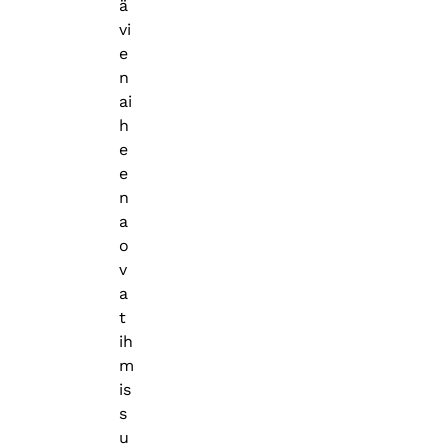
ä
vi
e
n
ai
h
e
e
n
a
o
v
a
t
ih
m
is
s
u