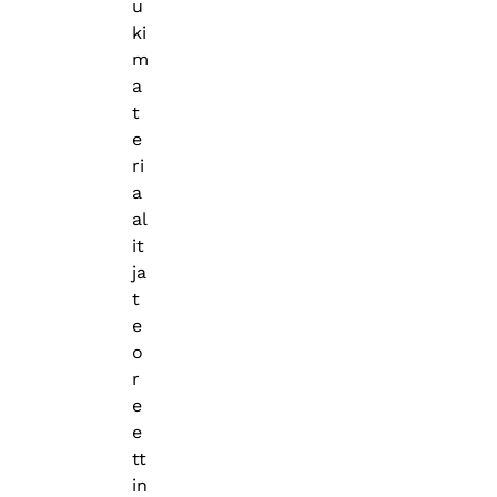
u
ki
m
a
t
e
ri
a
al
it
ja
t
e
o
r
e
e
tt
in