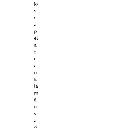
jo
s
s
a
p
el
a
t
a
a
n
E
lä
m
ä
n
v
ä
ri