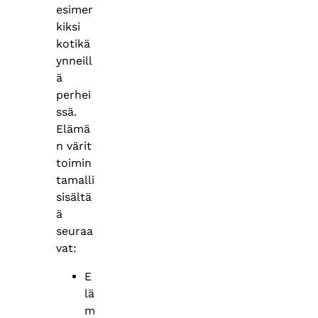
esimer
kiksi
kotikä
ynneill
ä
perhei
ssä.
Elämä
n värit
toimin
tamalli
sisältä
ä
seuraa
vat:
E
lä
m