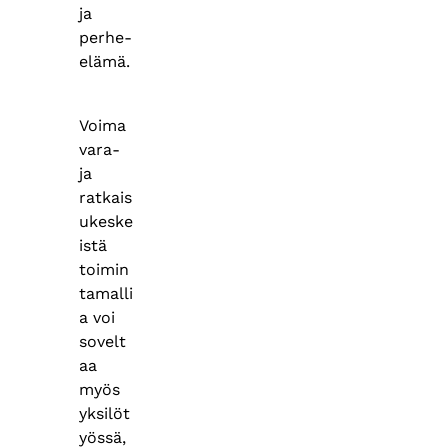
ja
perhe-
elämä.
Voima
vara-
ja
ratkais
ukeske
istä
toimin
tamalli
a voi
sovelt
aa
myös
yksilöt
yössä,