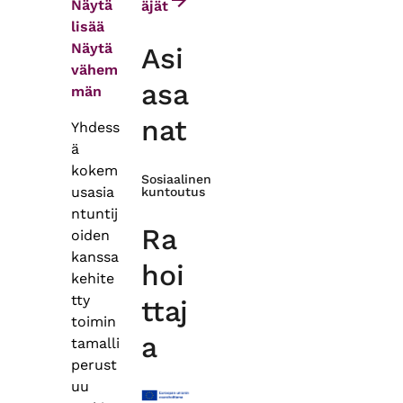
Näytä
äjät
lisää
Näytä
Asi
vähem
asa
män
nat
Yhdess
ä
kokem
Sosiaalinen
usasia
kuntoutus
ntuntij
Ra
oiden
kanssa
hoi
kehite
tty
ttaj
toimin
a
tamalli
perust
uu