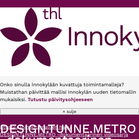
Hyppää pääsisältöön
Onko sinulla Innokylään kuvattuja toimintamalleja?
Muistathan päivittää mallisi Innokylän uuden tietomallin
mukaisiksi.
Tutustu päivitysohjeeseen
× sulje
DESIGN.TUNNE.METRO
Etusivu
Toimintamallien haku
Murupolku
DESIGN.TUNNE.METRO -dokumentaarinen videosarja