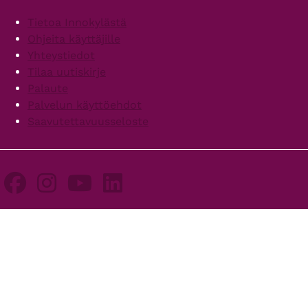
Footer
Tietoa Innokylästä
Ohjeita käyttäjille
Yhteystiedot
Tilaa uutiskirje
Palaute
Palvelun käyttöehdot
Saavutettavuusseloste