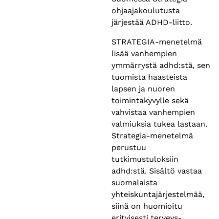
ohjaajakoulutusta
järjestää ADHD-liitto.
STRATEGIA-menetelmä
lisää vanhempien
ymmärrystä adhd:stä, sen
tuomista haasteista
lapsen ja nuoren
toimintakyvylle sekä
vahvistaa vanhempien
valmiuksia tukea lastaan.
Strategia-menetelmä
perustuu
tutkimustuloksiin
adhd:stä. Sisältö vastaa
suomalaista
yhteiskuntajärjestelmää,
siinä on huomioitu
erityisesti terveys-,