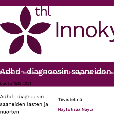
Hyppää pääsisältöön
Adhd- diagnoosin saaneiden
Etusivu
Toimintamallien haku
Adhd- diagnoosin saaneide
Murupolku
Luotu 15.12.2021
Adhd- diagnoosin
Primary
Tiivistelmä
saaneiden lasten ja
tabs
Näytä lisää
Näytä
nuorten