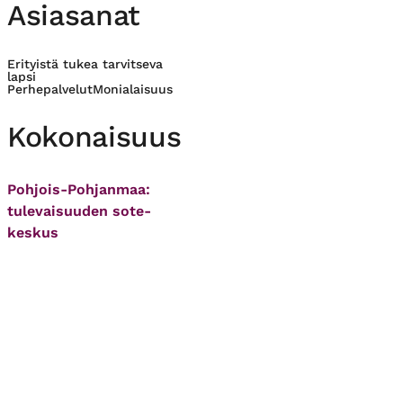
Asiasanat
Erityistä tukea tarvitseva
lapsi
Perhepalvelut
Monialaisuus
Kokonaisuus
Pohjois-Pohjanmaa:
tulevaisuuden sote-
keskus