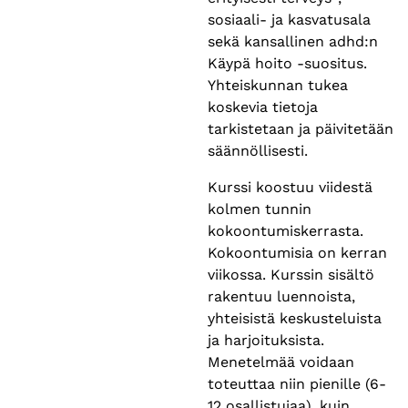
sosiaali- ja kasvatusala
sekä kansallinen adhd:n
Käypä hoito -suositus.
Yhteiskunnan tukea
koskevia tietoja
tarkistetaan ja päivitetään
säännöllisesti.
Kurssi koostuu viidestä
kolmen tunnin
kokoontumiskerrasta.
Kokoontumisia on kerran
viikossa. Kurssin sisältö
rakentuu luennoista,
yhteisistä keskusteluista
ja harjoituksista.
Menetelmää voidaan
toteuttaa niin pienille (6-
12 osallistujaa), kuin