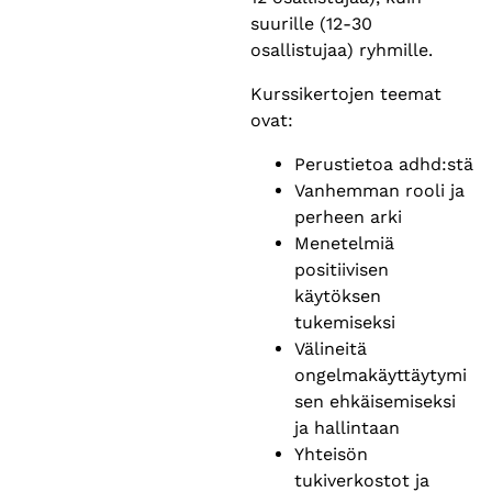
suurille (12-30
osallistujaa) ryhmille.
Kurssikertojen teemat
ovat:
Perustietoa adhd:stä
Vanhemman rooli ja
perheen arki
Menetelmiä
positiivisen
käytöksen
tukemiseksi
Välineitä
ongelmakäyttäytymi
sen ehkäisemiseksi
ja hallintaan
Yhteisön
tukiverkostot ja