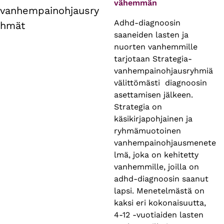
vähemmän
vanhempainohjausry
Adhd-diagnoosin
hmät
saaneiden lasten ja
nuorten vanhemmille
tarjotaan Strategia-
vanhempainohjausryhmiä
välittömästi diagnoosin
asettamisen jälkeen.
Strategia on
käsikirjapohjainen ja
ryhmämuotoinen
vanhempainohjausmenete
lmä, joka on kehitetty
vanhemmille, joilla on
adhd-diagnoosin saanut
lapsi. Menetelmästä on
kaksi eri kokonaisuutta,
4-12 -vuotiaiden lasten