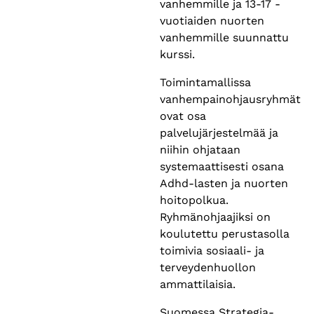
vanhemmille ja 13-17 -
vuotiaiden nuorten
vanhemmille suunnattu
kurssi.
Toimintamallissa
vanhempainohjausryhmät
ovat osa
palvelujärjestelmää ja
niihin ohjataan
systemaattisesti osana
Adhd-lasten ja nuorten
hoitopolkua.
Ryhmänohjaajiksi on
koulutettu perustasolla
toimivia sosiaali- ja
terveydenhuollon
ammattilaisia.
Suomessa Strategia-