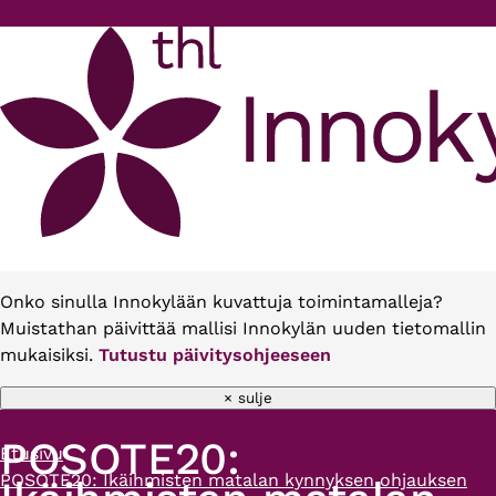
Hyppää pääsisältöön
Onko sinulla Innokylään kuvattuja toimintamalleja?
Muistathan päivittää mallisi Innokylän uuden tietomallin
mukaisiksi.
Tutustu päivitysohjeeseen
× sulje
POSOTE20:
Etusivu
Murupolku
POSOTE20: Ikäihmisten matalan kynnyksen ohjauksen