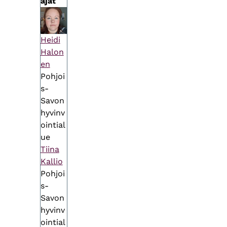
äjät
Heidi
Halon
en
Pohjoi
s-
Savon
hyvinv
ointial
ue
Tiina
Kallio
Pohjoi
s-
Savon
hyvinv
ointial