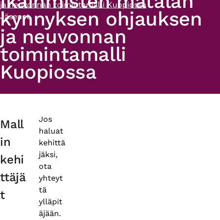
Ikäihmisten matalan
ja neuvonnan toimintamalli Kuopiossa
kynnyksen ohjauksen
Jäsenet
ja neuvonnan
toimintamalli
Kuopiossa
Primary
Jos
Mall
haluat
tabs
in
kehittä
jäksi,
kehi
ota
ttäjä
yhteyt
tä
t
ylläpit
äjään.