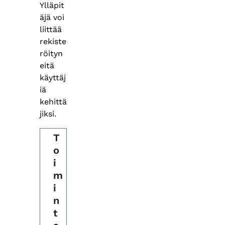
Ylläpit
äjä voi
liittää
rekiste
röityn
eitä
käyttäj
iä
kehittä
jiksi.
T
o
i
m
i
n
t