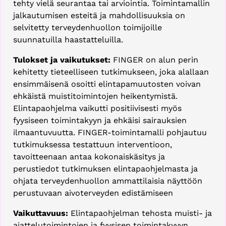
tehty vielä seurantaa tai arviointia. Toimintamallin
jalkautumisen esteitä ja mahdollisuuksia on
selvitetty terveydenhuollon toimijoille
suunnatuilla haastatteluilla.
Tulokset ja vaikutukset:
FINGER on alun perin
kehitetty tieteelliseen tutkimukseen, joka alallaan
ensimmäisenä osoitti elintapamuutosten voivan
ehkäistä muistitoimintojen heikentymistä.
Elintapaohjelma vaikutti positiivisesti myös
fyysiseen toimintakyyn ja ehkäisi sairauksien
ilmaantuvuutta. FINGER-toimintamalli pohjautuu
tutkimuksessa testattuun interventioon,
tavoitteenaan antaa kokonaiskäsitys ja
perustiedot tutkimuksen elintapaohjelmasta ja
ohjata terveydenhuollon ammattilaisia näyttöön
perustuvaan aivoterveyden edistämiseen
Vaikuttavuus:
Elintapaohjelman tehosta muisti- ja
ajattelutoimintojen ja fyysisen toimintakyvyn