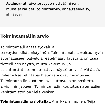
Avainsanat
: aivoterveyden edistäminen,
muistisairaudet, toimintakyky, ennaltaehkäisy,
elintavat
Toimintamallin arvio
Toimintamalli antaa työkaluja
terveydenedistämistyöhön. Toimintamalli soveltuu hyvin
suomalaiseen palvelujärjestelmään. Taustalla on laaja
tieteellinen näyttö, mutta kokemus- ja
asiantuntijatietoon perustuva näyttö on vielä vähäistä.
Kokemukset elintapaohjelmasta ovat myönteisiä.
Toimintamallin kustannusvaikuttavuus on osoitettu
arvioinnin jälkeen. Toimintamallin koulutusmateriaalien
kehittämistyö on vielä kesken.
Toimintamallin arvioitsijat
: Annikka Immonen, Teija