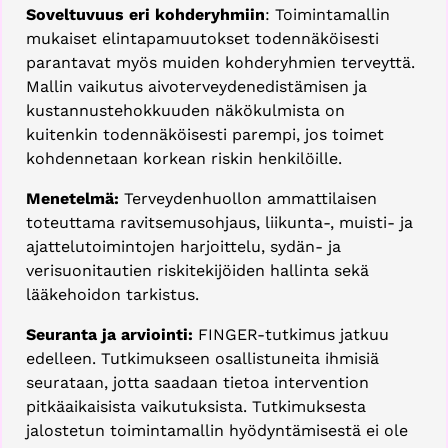
Soveltuvuus eri kohderyhmiin
: Toimintamallin
mukaiset elintapamuutokset todennäköisesti
parantavat myös muiden kohderyhmien terveyttä.
Mallin vaikutus aivoterveydenedistämisen ja
kustannustehokkuuden näkökulmista on
kuitenkin todennäköisesti parempi, jos toimet
kohdennetaan korkean riskin henkilöille.
Menetelmä:
Terveydenhuollon ammattilaisen
toteuttama ravitsemusohjaus, liikunta-, muisti- ja
ajattelutoimintojen harjoittelu, sydän- ja
verisuonitautien riskitekijöiden hallinta sekä
lääkehoidon tarkistus.
Seuranta ja arviointi:
FINGER-tutkimus jatkuu
edelleen. Tutkimukseen osallistuneita ihmisiä
seurataan, jotta saadaan tietoa intervention
pitkäaikaisista vaikutuksista. Tutkimuksesta
jalostetun toimintamallin hyödyntämisestä ei ole