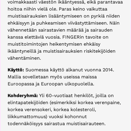
voimakkaasti väestön ikääntyessä, eikä parantavaa
hoitoa niihin vielä ole. Paras keino vaikuttaa
muistisairauksien lisääntymiseen on pyrkiä niiden
ehkäisyyn ja puhkeamisen viivästyttämiseen. Näin
vähennetään sairastavien määrää ja sairauden
kanssa elettäviä vuosia. FINGERin tavoite on
muistitoimintojen heikentymisen ehkäisy
ikääntyneillä ja muistisairauksien riskitekijöiden
vähentäminen.
Käyttö:
Suomessa käyttö alkanut vuonna 2014.
Mallia sovelletaan myös useissa maissa
Euroopassa ja Euroopan ulkopuolella.
Kohderyhmä:
Yli 60-vuotiaat henkilöt, joilla on
elintapatekijöiden (esimerkiksi korkea verenpaine,
korkea verensokeri, korkea kolesteroli,
liikkumattomuus) vuoksi kohonnut
todennäköisyys sairastua muistisairauteen.