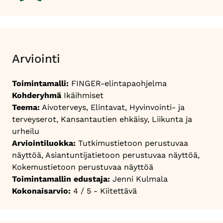
Arviointi
Toimintamalli:
FINGER-elintapaohjelma
Kohderyhmä
Ikäihmiset
Teema:
Aivoterveys, Elintavat, Hyvinvointi- ja
terveyserot, Kansantautien ehkäisy, Liikunta ja
urheilu
Arviointiluokka:
Tutkimustietoon perustuvaa
näyttöä, Asiantuntijatietoon perustuvaa näyttöä,
Kokemustietoon perustuvaa näyttöä
Toimintamallin edustaja:
Jenni Kulmala
Kokonaisarvio:
4 / 5 - Kiitettävä