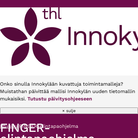
Hyppää pääsisältöön
Onko sinulla Innokylään kuvattuja toimintamalleja?
Muistathan päivittää mallisi Innokylän uuden tietomallin
mukaisiksi.
Tutustu päivitysohjeeseen
× sulje
FINGER-
Etusivu
FINGER-elintapaohjelma
Murupolku