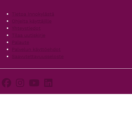
Footer
Tietoa Innokylästä
Ohjeita käyttäjille
Yhteystiedot
Tilaa uutiskirje
Palaute
Palvelun käyttöehdot
Saavutettavuusseloste