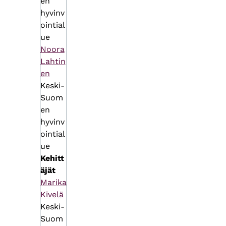
en
hyvinv
ointial
ue
Noora
Lahtin
en
Keski-
Suom
en
hyvinv
ointial
ue
Kehitt
äjät
Marika
Kivelä
Keski-
Suom