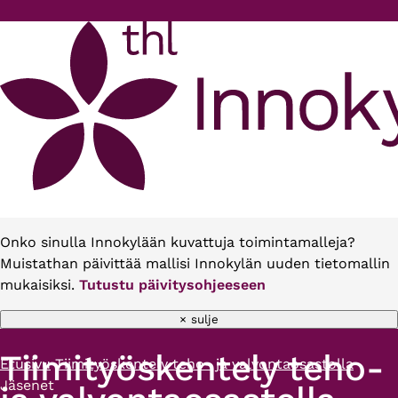
Hyppää pääsisältöön
Onko sinulla Innokylään kuvattuja toimintamalleja?
Muistathan päivittää mallisi Innokylän uuden tietomallin
mukaisiksi.
Tutustu päivitysohjeeseen
× sulje
Tiimityöskentely teho-
Etusivu
Tiimityöskentely teho- ja valvontaosastolla
Murupolku
Jäsenet