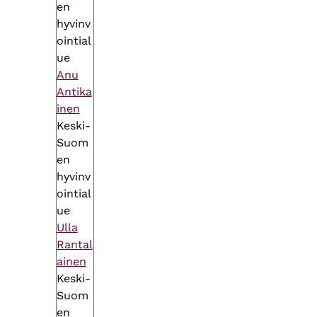
en
hyvinv
ointial
ue
Anu
Antika
inen
Keski-
Suom
en
hyvinv
ointial
ue
Ulla
Rantal
ainen
Keski-
Suom
en