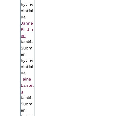
hyvinv
ointial
ue
Janne
Pirttin
en
Keski-
Suom
en
hyvinv
ointial
ue
Taina
Lantel
a
Keski-
Suom
en