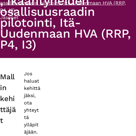
, Ikääntyneiden
osallisuusraadin pilotointi, Itä-Uudenmaan HVA (RRP,
osallisuusraadin
P4, I3)
Jäsenet
pilotointi, Itä-
Uudenmaan HVA (RRP,
P4, I3)
Primary
Jos
Mall
haluat
tabs
in
kehittä
jäksi,
kehi
ota
ttäjä
yhteyt
tä
t
ylläpit
äjään.