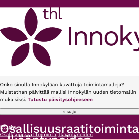
Hyppää pääsisältöön
Onko sinulla Innokylään kuvattuja toimintamalleja?
Muistathan päivittää mallisi Innokylän uuden tietomallin
mukaisiksi.
Tutustu päivitysohjeeseen
× sulje
Osallisuusraatitoiminta
Etusivu
Murupolku
Osallisuusraatitoiminta, Ikääntyneiden