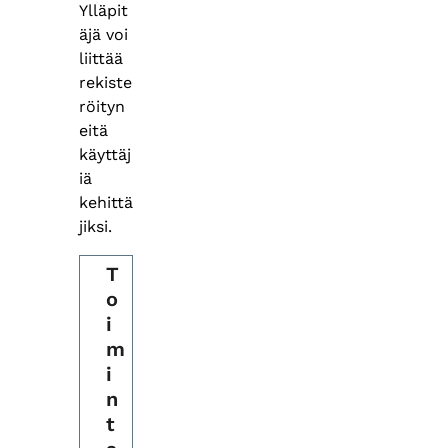
Ylläpit
äjä voi
liittää
rekiste
röityn
eitä
käyttäj
iä
kehittä
jiksi.
T
o
i
m
i
n
t