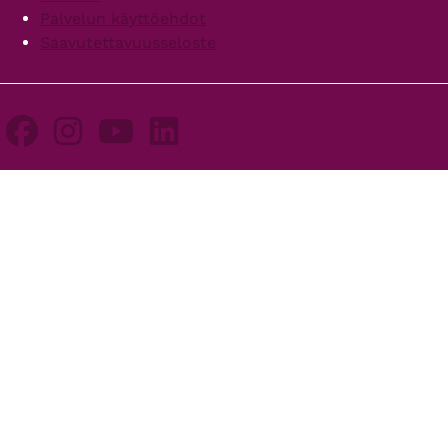
Palvelun käyttöehdot
Saavutettavuusseloste