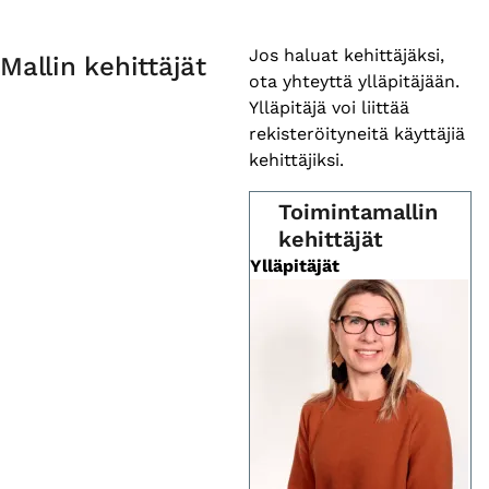
Primary
Jos haluat kehittäjäksi,
Mallin kehittäjät
ota yhteyttä ylläpitäjään.
tabs
Ylläpitäjä voi liittää
rekisteröityneitä käyttäjiä
kehittäjiksi.
Toimintamallin
kehittäjät
Ylläpitäjät