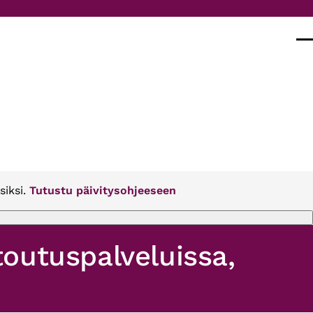
Val
siksi.
Tutustu päivitysohjeeseen
ntoutuspalveluissa,