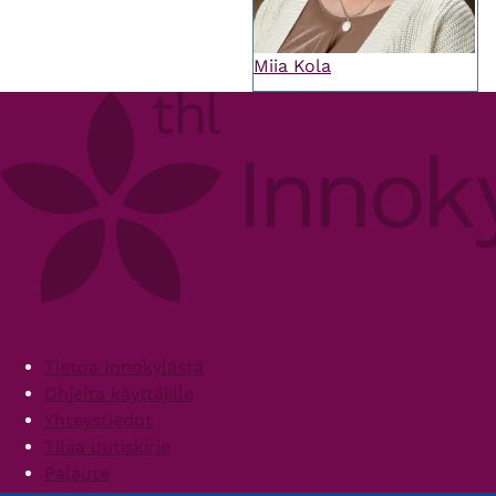
Miia Kola
Footer
Tietoa Innokylästä
Ohjeita käyttäjille
Yhteystiedot
Tilaa uutiskirje
Palaute