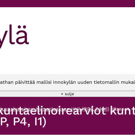
athan päivittää mallisi Innokylän uuden tietomallin mukai
× sulje
iikuntaelinoirearviot ku
outuspalveluissa, Kymenlaakson HVA (RRP, P4, I1)
Jäsenet
 P4, I1)