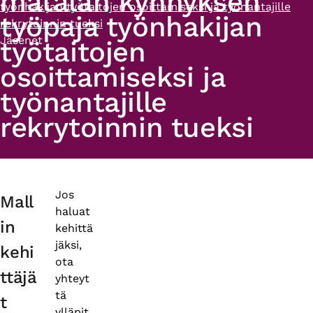
matalan kynnyksen
työnhakijan työtaitojen osoittamiseksi ja työnantajille
työpaja työnhakijan
rekrytoinnin tueksi
Jäsenet
työtaitojen
osoittamiseksi ja
työnantajille
rekrytoinnin tueksi
Primary
Jos
Mall
haluat
tabs
in
kehittä
jäksi,
kehi
ota
ttäjä
yhteyt
tä
t
ylläpit