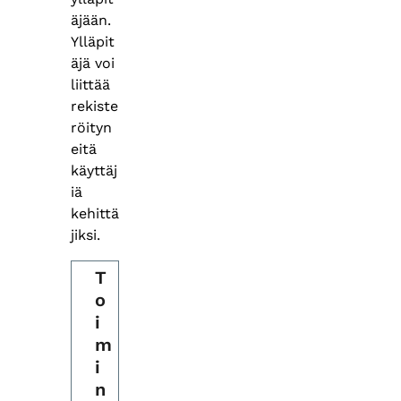
äjään.
Ylläpit
äjä voi
liittää
rekiste
röityn
eitä
käyttäj
iä
kehittä
jiksi.
T
o
i
m
i
n