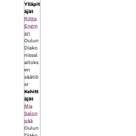
Ylläpit
äjät
Riitta
Engm
an
Oulun
Diako
nissal
aitoks
en
säätiö
sr
Kehitt
äjät
Mia
Salon
pää
Oulun
Diako