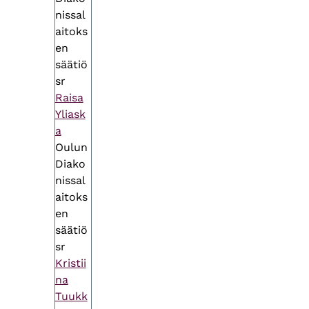
nissal
aitoks
en
säätiö
sr
Raisa
Yliask
a
Oulun
Diako
nissal
aitoks
en
säätiö
sr
Kristii
na
Tuukk