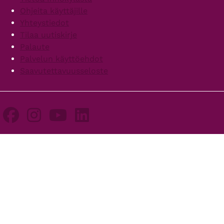
Ohjeita käyttäjille
Yhteystiedot
Tilaa uutiskirje
Palaute
Palvelun käyttöehdot
Saavutettavuusseloste