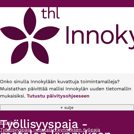
Hyppää pääsisältöön
Onko sinulla Innokylään kuvattuja toimintamalleja?
Muistathan päivittää mallisi Innokylän uuden tietomallin
mukaisiksi.
Tutustu päivitysohjeeseen
× sulje
Työllisyyspaja -
Etusivu
Murupolku
Työllisyyspaja - matalan kynnyksen työpaja