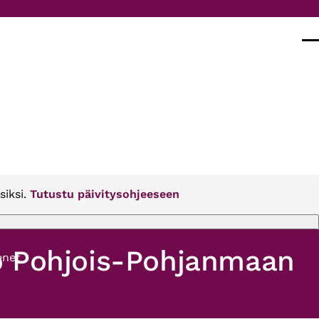
Val
siksi.
Tutustu päivitysohjeeseen
o Pohjois-Pohjanmaan
enet