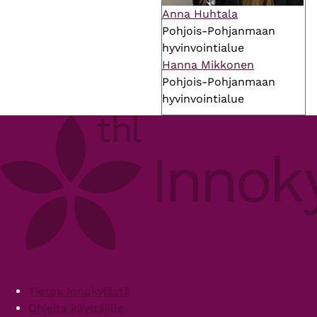
Anna Huhtala
Pohjois-Pohjanmaan
hyvinvointialue
Hanna Mikkonen
Pohjois-Pohjanmaan
hyvinvointialue
Footer
Tietoa Innokylästä
Ohjeita käyttäjille