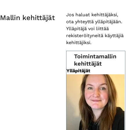
Primary
Jos haluat kehittäjäksi,
Mallin kehittäjät
ota yhteyttä ylläpitäjään.
tabs
Ylläpitäjä voi liittää
rekisteröityneitä käyttäjiä
kehittäjiksi.
Toimintamallin
kehittäjät
Ylläpitäjät