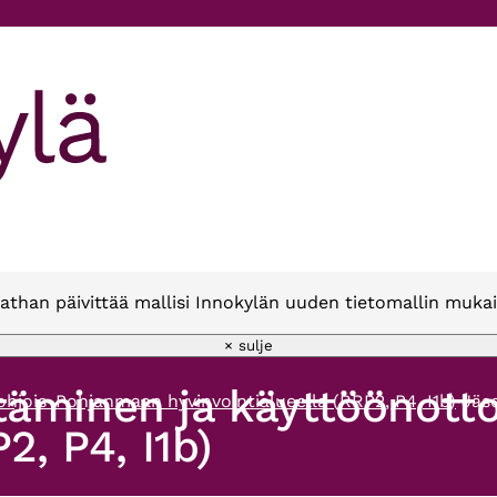
athan päivittää mallisi Innokylän uuden tietomallin mukai
× sulje
täminen ja käyttöönott
hjois-Pohjanmaan hyvinvointialueella (RRP2, P4, I1b)
Jäs
2, P4, I1b)