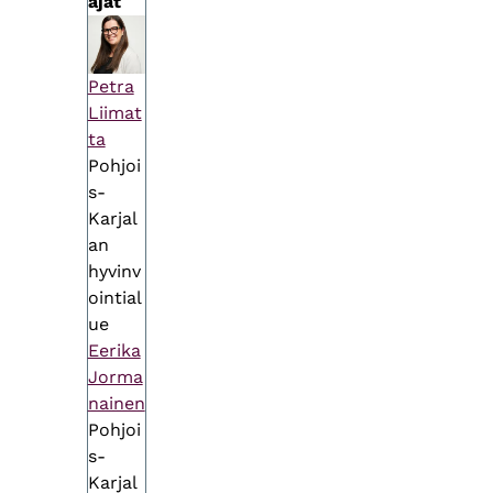
äjät
Petra
Liimat
ta
Pohjoi
s-
Karjal
an
hyvinv
ointial
ue
Eerika
Jorma
nainen
Pohjoi
s-
Karjal