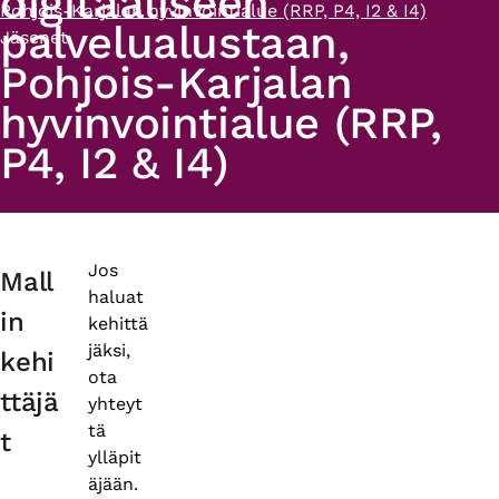
digitaaliseen
Pohjois-Karjalan hyvinvointialue (RRP, P4, I2 & I4)
palvelualustaan,
Jäsenet
Pohjois-Karjalan
hyvinvointialue (RRP,
P4, I2 & I4)
Primary
Jos
Mall
haluat
tabs
in
kehittä
jäksi,
kehi
ota
ttäjä
yhteyt
tä
t
ylläpit
äjään.