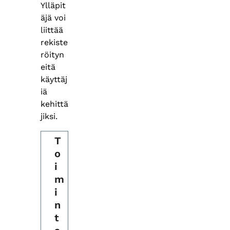
Ylläpit
äjä voi
liittää
rekiste
röityn
eitä
käyttäj
iä
kehittä
jiksi.
T
o
i
m
i
n
t