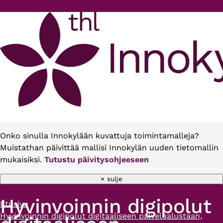
Hyppää pääsisältöön
Onko sinulla Innokylään kuvattuja toimintamalleja?
Muistathan päivittää mallisi Innokylän uuden tietomallin
mukaisiksi.
Tutustu päivitysohjeeseen
× sulje
Hyvinvoinnin digipolut
Etusivu
Murupolku
Hyvinvoinnin digipolut digitaaliseen palvelualustaan,