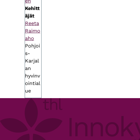
en
Kehitt
äjät
Reeta
Raimo
aho
Pohjoi
s-
Karjal
an
hyvinv
ointial
ue