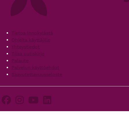
Footer
Tietoa Innokylästä
Ohjeita käyttäjille
Yhteystiedot
Tilaa uutiskirje
Palaute
Palvelun käyttöehdot
Saavutettavuusseloste