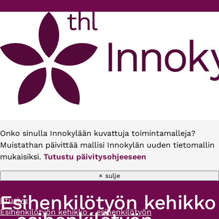
Hyppää pääsisältöön
Onko sinulla Innokylään kuvattuja toimintamalleja?
Muistathan päivittää mallisi Innokylän uuden tietomallin
mukaisiksi.
Tutustu päivitysohjeeseen
× sulje
Esihenkilötyön kehikko
Etusivu
Murupolku
Esihenkilötyön kehikko - esihenkilötyön