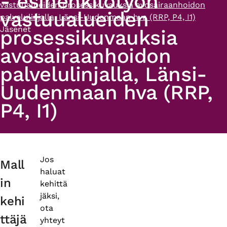
- esihenkilötyön
vastuualueiden prosessikuvauksia avosairaanhoidon
vastuualueiden
palvelulinjalla, Länsi-Uudenmaan hva (RRP, P4, I1)
Jäsenet
prosessikuvauksia
avosairaanhoidon
palvelulinjalla, Länsi-
Uudenmaan hva (RRP,
P4, I1)
Primary
Jos
Mall
haluat
tabs
in
kehittä
jäksi,
kehi
ota
ttäjä
yhteyt