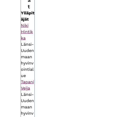
ä
t
Ylläpit
äjät
Niki
Hintik
ka
Länsi-
Uuden
maan
hyvinv
ointial
ue
Tapani
Veija
Länsi-
Uuden
maan
hyvinv