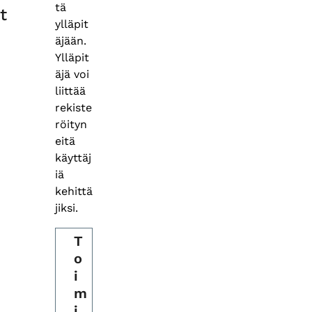
tä
t
ylläpit
äjään.
Ylläpit
äjä voi
liittää
rekiste
röityn
eitä
käyttäj
iä
kehittä
jiksi.
T
o
i
m
i