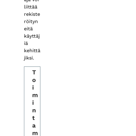
liittää
rekiste
röityn
eitä
käyttäj
iä
kehittä
jiksi.
T
o
i
m
i
n
t
a
m