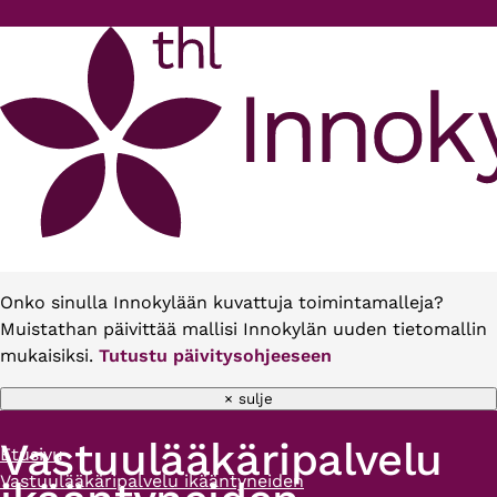
Hyppää pääsisältöön
Onko sinulla Innokylään kuvattuja toimintamalleja?
Muistathan päivittää mallisi Innokylän uuden tietomallin
mukaisiksi.
Tutustu päivitysohjeeseen
× sulje
Vastuulääkäripalvelu
Etusivu
Murupolku
Vastuulääkäripalvelu ikääntyneiden