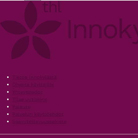
Footer
Tietoa Innokylästä
Ohjeita käyttäjille
Yhteystiedot
Tilaa uutiskirje
Palaute
Palvelun käyttöehdot
Saavutettavuusseloste