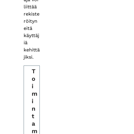
liittää
rekiste
röityn
eitä
käyttäj
iä
kehittä
jiksi.
T
o
i
m
i
n
t
a
m