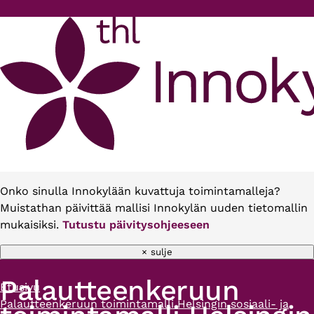
Hyppää pääsisältöön
Onko sinulla Innokylään kuvattuja toimintamalleja?
Muistathan päivittää mallisi Innokylän uuden tietomallin
mukaisiksi.
Tutustu päivitysohjeeseen
× sulje
Palautteenkeruun
Etusivu
Murupolku
Palautteenkeruun toimintamalli Helsingin sosiaali- ja