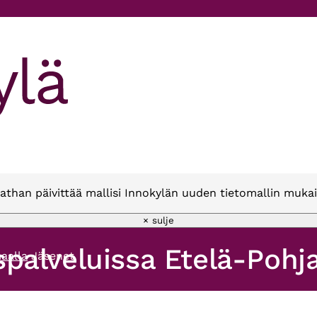
athan päivittää mallisi Innokylän uuden tietomallin mukai
× sulje
palveluissa Etelä-Pohj
aalla
Jäsenet