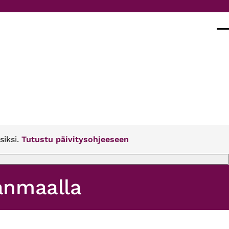
Val
siksi.
Tutustu päivitysohjeeseen
anmaalla