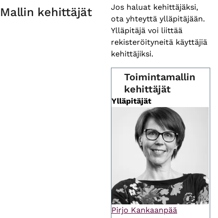
Primary
Jos haluat kehittäjäksi,
Mallin kehittäjät
ota yhteyttä ylläpitäjään.
tabs
Ylläpitäjä voi liittää
rekisteröityneitä käyttäjiä
kehittäjiksi.
Toimintamallin
kehittäjät
Ylläpitäjät
Pirjo Kankaanpää