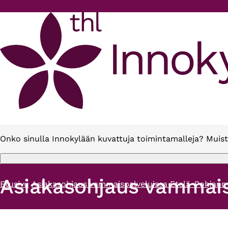
Hyppää pääsisältöön
Onko sinulla Innokylään kuvattuja toimintamalleja? Muist
Asiakasohjaus vammais
Etusivu
Asiakasohjaus vammaispalveluissa Etelä-Pohjanm
Murupolku