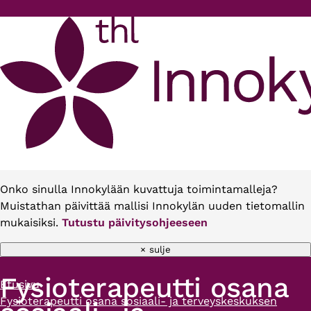
Hyppää pääsisältöön
Onko sinulla Innokylään kuvattuja toimintamalleja?
Muistathan päivittää mallisi Innokylän uuden tietomallin
mukaisiksi.
Tutustu päivitysohjeeseen
× sulje
Fysioterapeutti osana
Etusivu
Murupolku
Fysioterapeutti osana sosiaali- ja terveyskeskuksen