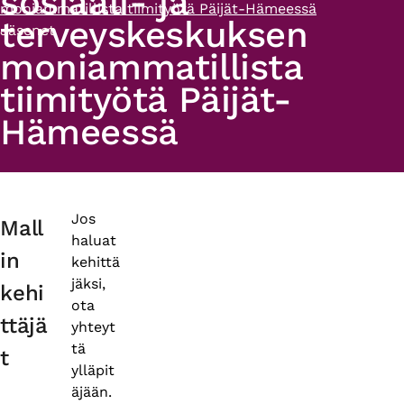
sosiaali- ja
moniammatillista tiimityötä Päijät-Hämeessä
terveyskeskuksen
Jäsenet
moniammatillista
tiimityötä Päijät-
Hämeessä
Primary
Jos
Mall
haluat
tabs
in
kehittä
jäksi,
kehi
ota
ttäjä
yhteyt
tä
t
ylläpit
äjään.