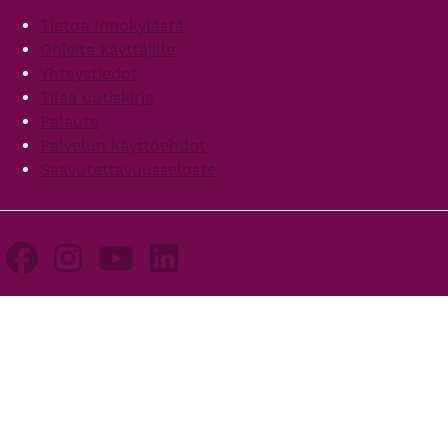
Footer
Tietoa Innokylästä
Ohjeita käyttäjille
Yhteystiedot
Tilaa uutiskirje
Palaute
Palvelun käyttöehdot
Saavutettavuusseloste