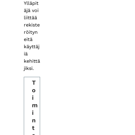
Ylläpit
äjä voi
liittää
rekiste
röityn
eitä
käyttäj
iä
kehittä
jiksi.
T
o
i
m
i
n
t