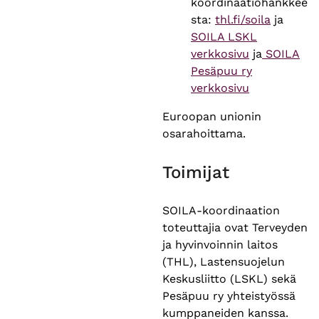
koordinaatiohankkee
sta:
thl.fi/soila
ja
SOILA LSKL
verkkosivu
ja
SOILA
Pesäpuu ry
verkkosivu
Euroopan unionin
osarahoittama.
Toimijat
SOILA-koordinaation
toteuttajia ovat Terveyden
ja hyvinvoinnin laitos
(THL), Lastensuojelun
Keskusliitto (LSKL) sekä
Pesäpuu ry yhteistyössä
kumppaneiden kanssa.