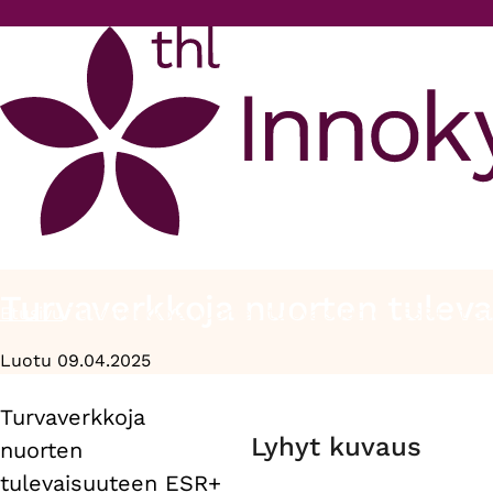
Hyppää pääsisältöön
Turvaverkkoja nuorten tuleva
Etusivu
Turvaverkkoja nuorten tulevaisuuteen ESR+ et 5.1
Murupolku
Luotu 09.04.2025
Turvaverkkoja
Primary
Lyhyt kuvaus
nuorten
tabs
tulevaisuuteen ESR+