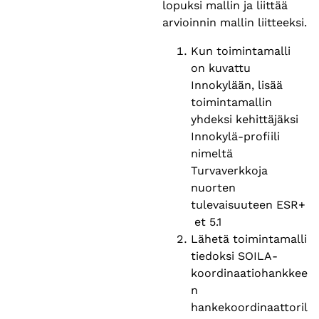
lopuksi mallin ja liittää
arvioinnin mallin liitteeksi.
Kun toimintamalli
on kuvattu
Innokylään, lisää
toimintamallin
yhdeksi kehittäjäksi
Innokylä-profiili
nimeltä
Turvaverkkoja
nuorten
tulevaisuuteen ESR+
et 5.1
Lähetä toimintamalli
tiedoksi SOILA-
koordinaatiohankkee
n
hankekoordinaattoril