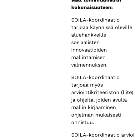
kokonaisuuteen:
SOILA-koordinaatio
tarjoaa käynnissä oleville
aluehankkeille
sosiaalisten
innovaatioiden
mallintamisen
valmennuksen.
SOILA-koordinaatio
tarjoaa myös
arviointikriteeristön (liite)
ja ohjeita, joiden avulla
mallin kirjaaminen
ohjelman mukaisesti
onnistuu.
SOILA-koordinaatio arvioi