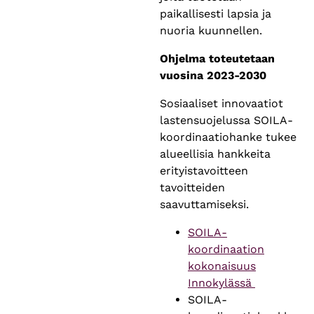
paikallisesti lapsia ja
nuoria kuunnellen.
Ohjelma toteutetaan
vuosina 2023-2030
Sosiaaliset innovaatiot
lastensuojelussa SOILA-
koordinaatiohanke tukee
alueellisia hankkeita
erityistavoitteen
tavoitteiden
saavuttamiseksi.
SOILA-
koordinaation
kokonaisuus
Innokylässä
SOILA-