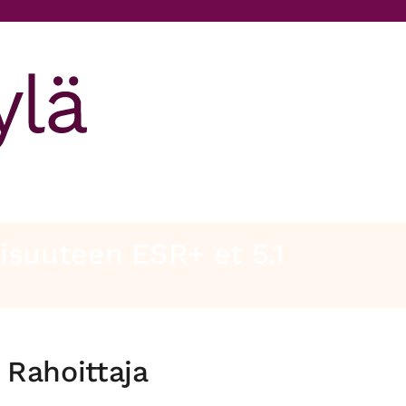
isuuteen ESR+ et 5.1
Rahoittaja