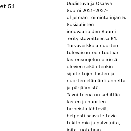
Uudistuva ja Osaava
et 5.1
Suomi 2021–2027-
ohjelman toimintalinjan 5.
Sosiaalisten
innovaatioiden Suomi
erityistavoitteessa 5.1.
Turvaverkkoja nuorten
tulevaisuuteen tuetaan
lastensuojelun piirissä
olevien sekä etenkin
sijoitettujen lasten ja
nuorten elämäntilannetta
ja pärjäämistä.
Tavoitteena on kehittää
lasten ja nuorten
tarpeista lähteviä,
helposti saavutettavia
tukitoimia ja palveluita,
joita tuotetaan