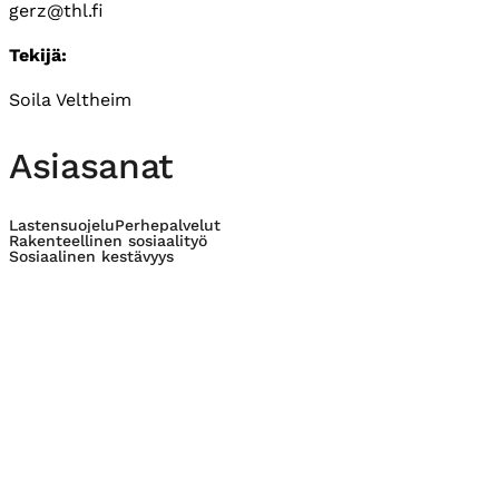
gerz@thl.fi
Tekijä:
Soila Veltheim
Asiasanat
Lastensuojelu
Perhepalvelut
Rakenteellinen sosiaalityö
Sosiaalinen kestävyys