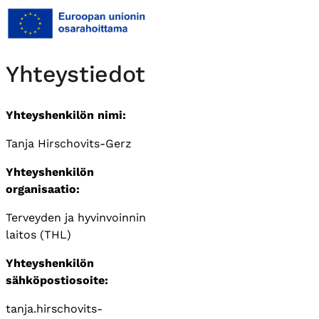
Yhteystiedot
Yhteyshenkilön nimi:
Tanja Hirschovits-Gerz
Yhteyshenkilön
organisaatio:
Terveyden ja hyvinvoinnin
laitos (THL)
Yhteyshenkilön
sähköpostiosoite:
tanja.hirschovits-