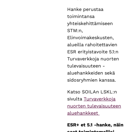
Hanke perustaa
toimintansa
yhteiskehittämiseen
STM:n,
Elinvoimakeskusten,
alueilla rahoitettavien
ESR erityistavoite 5.1:n
Turvaverkkoja nuorten
tulevaisuuteen -
aluehankkeiden sekä
sidosryhmien kanssa.
Katso SOILAn LSKL:n
sivulta
Turvaverkkoja
nuorten tulevaisuuteen
aluehankkeet
ESR+ et 5.1 -hanke, näin
saat toimintamallisi