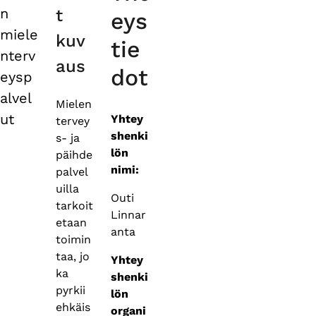
tabs
n
t
eys
miele
kuv
tie
nterv
aus
dot
eysp
alvel
Mielen
ut
Yhtey
tervey
shenki
s- ja
lön
päihde
nimi:
palvel
uilla
Outi
tarkoit
Linnar
etaan
anta
toimin
taa, jo
Yhtey
ka
shenki
pyrkii
lön
ehkäis
organi