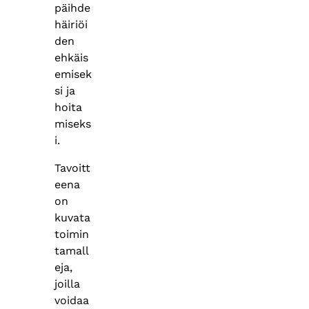
päihde
häiriöi
den
ehkäis
emisek
si ja
hoita
miseks
i.
Tavoitt
eena
on
kuvata
toimin
tamall
eja,
joilla
voidaa