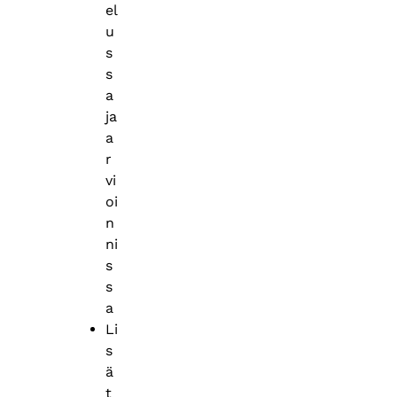
el
u
s
s
a
ja
a
r
vi
oi
n
ni
s
s
a
Li
s
ä
t