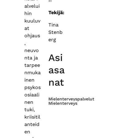
fi
alvelui
Tekijä:
hin
kuuluv
Tina
at
Stenb
ohjaus
erg
,
neuvo
Asi
nta ja
tarpee
asa
nmuka
nat
inen
psykos
osiaali
Mielenterveyspalvelut
nen
Mielenterveys
tuki,
kriisitil
anteid
en