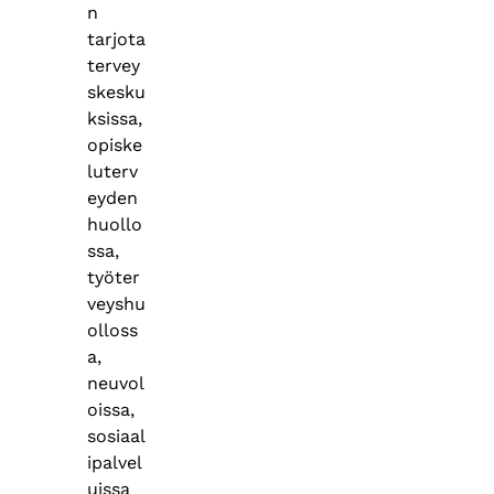
n
tarjota
tervey
skesku
ksissa,
opiske
luterv
eyden
huollo
ssa,
työter
veyshu
olloss
a,
neuvol
oissa,
sosiaal
ipalvel
uissa