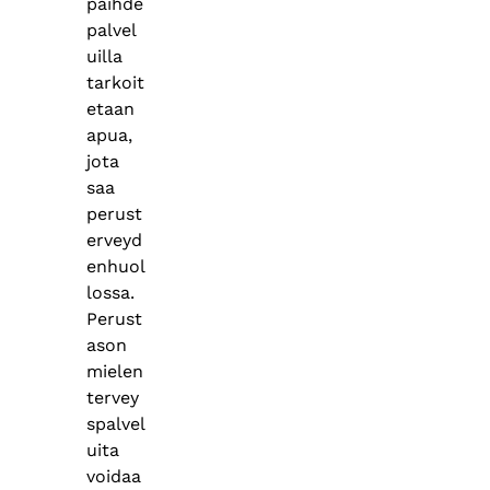
päihde
palvel
uilla
tarkoit
etaan
apua,
jota
saa
perust
erveyd
enhuol
lossa.
Perust
ason
mielen
tervey
spalvel
uita
voidaa