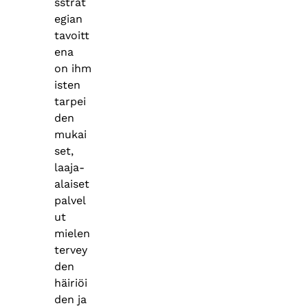
sstrat
egian
tavoitt
ena
on ihm
isten
tarpei
den
mukai
set,
laaja-
alaiset
palvel
ut
mielen
tervey
den
häiriöi
den ja