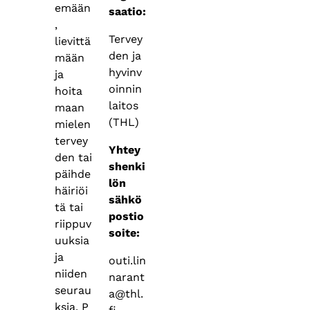
emään
saatio:
,
Tervey
lievittä
den ja
mään
hyvinv
ja
oinnin
hoita
laitos
maan
(THL)
mielen
tervey
Yhtey
den tai
shenki
päihde
lön
häiriöi
sähkö
tä tai
postio
riippuv
soite:
uuksia
ja
outi.lin
niiden
narant
seurau
a@thl.
ksia. P