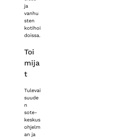
ja
vanhu
sten
kotihoi
doissa.
Toi
mija
t
Tulevai
suude
n
sote-
keskus
ohjelm
an ja