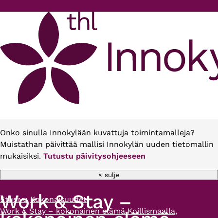
Hyppää pääsisältöön
Onko sinulla Innokylään kuvattuja toimintamalleja?
Muistathan päivittää mallisi Innokylän uuden tietomallin
mukaisiksi.
Tutustu päivitysohjeeseen
× sulje
Work & Stay –
Etusivu
Kokonaisuudet
Murupolku
Work & Stay – kokonainen elämä Koillismaalla,