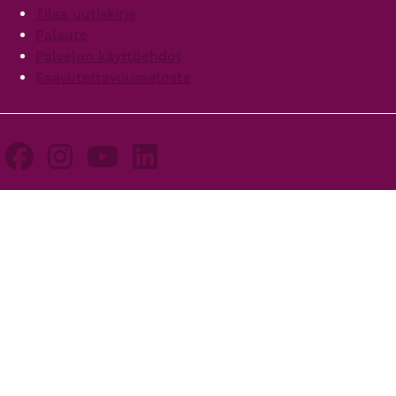
Tilaa uutiskirje
Palaute
Palvelun käyttöehdot
Saavutettavuusseloste