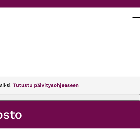
Val
siksi.
Tutustu päivitysohjeeseen
osto