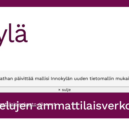
athan päivittää mallisi Innokylän uuden tietomallin mukai
× sulje
elujen ammattilaisverk
attilaisverkosto
Jäsenet