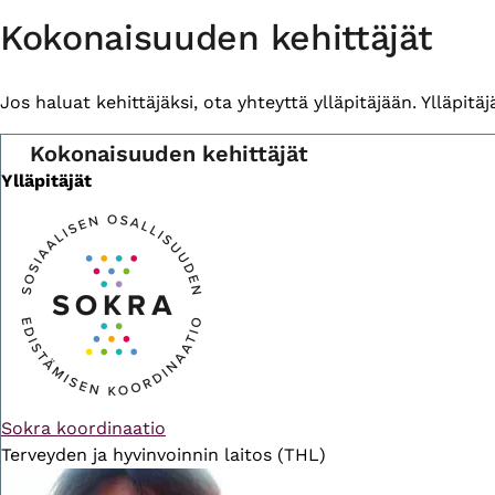
Primary
Kokonaisuuden kehittäjät
tabs
Jos haluat kehittäjäksi, ota yhteyttä ylläpitäjään. Ylläpitäjä 
Kokonaisuuden kehittäjät
Ylläpitäjät
Sokra koordinaatio
Terveyden ja hyvinvoinnin laitos (THL)