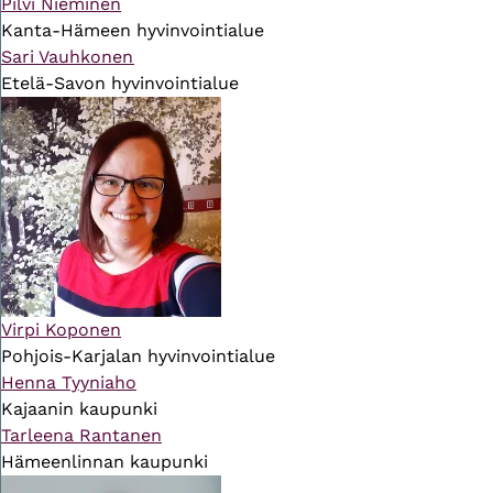
Pilvi Nieminen
Kanta-Hämeen hyvinvointialue
Sari Vauhkonen
Etelä-Savon hyvinvointialue
Virpi Koponen
Pohjois-Karjalan hyvinvointialue
Henna Tyyniaho
Kajaanin kaupunki
Tarleena Rantanen
Hämeenlinnan kaupunki