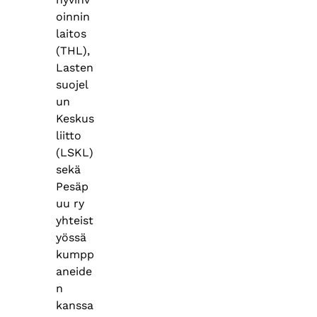
oinnin
laitos
(THL),
Lasten
suojel
un
Keskus
liitto
(LSKL)
sekä
Pesäp
uu ry
yhteist
yössä
kumpp
aneide
n
kanssa