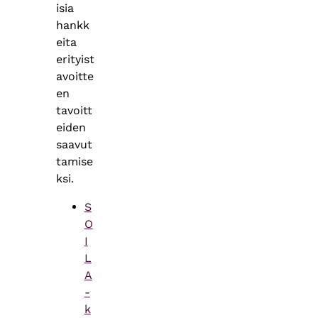
isia
hankk
eita
erityist
avoitte
en
tavoitt
eiden
saavut
tamise
ksi.
S
O
I
L
A
-
k