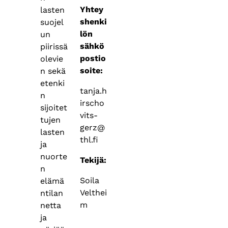
Yhtey
lasten
shenki
suojel
lön
un
sähkö
piirissä
postio
olevie
soite:
n sekä
etenki
tanja.h
n
irscho
sijoitet
vits-
tujen
gerz@
lasten
thl.fi
ja
nuorte
Tekijä:
n
Soila
elämä
Velthei
ntilan
m
netta
ja