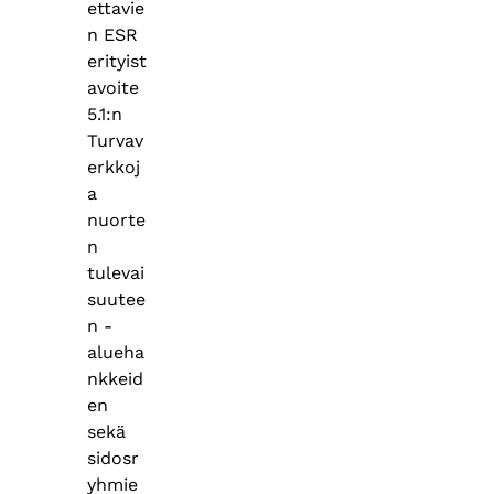
ettavie
n ESR
erityist
avoite
5.1:n
Turvav
erkkoj
a
nuorte
n
tulevai
suutee
n -
alueha
nkkeid
en
sekä
sidosr
yhmie