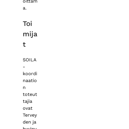
oittam
a.
Toi
mija
t
SOILA
-
koordi
naatio
n
toteut
tajia
ovat
Tervey
den ja
hyvinv