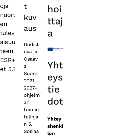
tabs
oja
t
hoi
nuort
kuv
ttaj
en
aus
a
tulev
aisuu
Uudist
teen
uva ja
Osaav
ESR+
Yht
a
et 5.1
Suomi
eys
2021–
tie
2027-
ohjelm
dot
an
toimin
talinja
Yhtey
n 5.
shenki
Sosiaa
lön