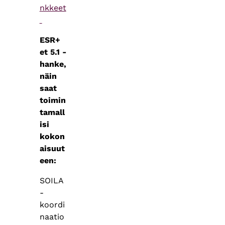
nkkeet
ESR+
et 5.1 -
hanke,
näin
saat
toimin
tamall
isi
kokon
aisuut
een:
SOILA
-
koordi
naatio