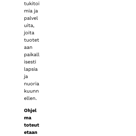
tukitoi
mia ja
palvel
uita,
joita
tuotet
aan
paikall
isesti
lapsia
ja
nuoria
kuunn
ellen.
Ohjel
ma
toteut
etaan