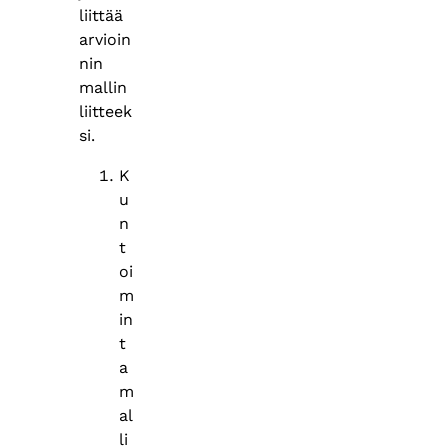
liittää
arvioin
nin
mallin
liitteek
si.
K
u
n
t
oi
m
in
t
a
m
al
li