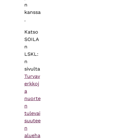
n
kanssa
.
Katso
SOILA
n
LSKL:
n
sivulta
Turvav
erkkoj
a
nuorte
n
tulevai
suutee
n
alueha