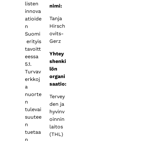
listen
nimi:
innova
Tanja
atioide
Hirsch
n
ovits-
Suomi
Gerz
erityis
tavoitt
Yhtey
eessa
shenki
5.1.
lön
Turvav
organi
erkkoj
saatio:
a
nuorte
Tervey
n
den ja
tulevai
hyvinv
suutee
oinnin
n
laitos
tuetaa
(THL)
n