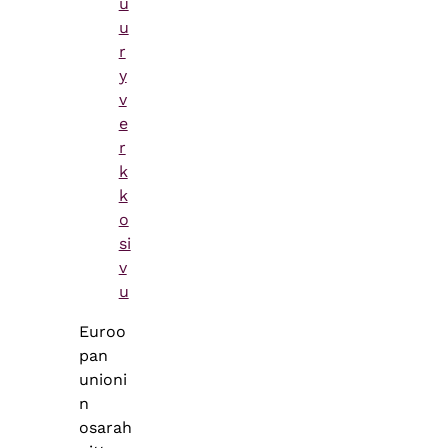
u
u
r
y
v
e
r
k
k
o
si
v
u
Euroo
pan
unioni
n
osarah