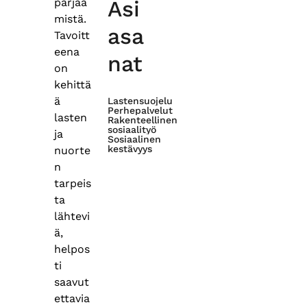
pärjää
Asi
mistä.
asa
Tavoitt
eena
nat
on
kehittä
ä
Lastensuojelu
Perhepalvelut
lasten
Rakenteellinen
sosiaalityö
ja
Sosiaalinen
kestävyys
nuorte
n
tarpeis
ta
lähtevi
ä,
helpos
ti
saavut
ettavia