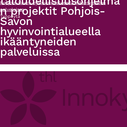
taloudellisuusohjelma
Pohjois-Savon hyvinvointialueella ikääntyneiden
n projektit Pohjois-
palveluissa
Työpöytä
Savon
hyvinvointialueella
ikääntyneiden
palveluissa
Primary
tabs