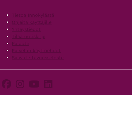
Footer
Tietoa Innokylästä
Ohjeita käyttäjille
Yhteystiedot
Tilaa uutiskirje
Palaute
Palvelun käyttöehdot
Saavutettavuusseloste