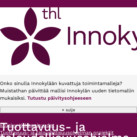
Hyppää pääsisältöön
Onko sinulla Innokylään kuvattuja toimintamalleja?
Muistathan päivittää mallisi Innokylän uuden tietomallin
mukaisiksi.
Tutustu päivitysohjeeseen
× sulje
Tuottavuus- ja
Etusivu
Kokonaisuudet
Murupolku
Tuottavuus- ja taloudellisuusohjelman projektit