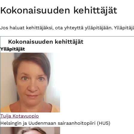
Primary
Kokonaisuuden kehittäjät
tabs
Jos haluat kehittäjäksi, ota yhteyttä ylläpitäjään. Ylläpitäjä 
Kokonaisuuden kehittäjät
Ylläpitäjät
Tuija Kotavuopio
Helsingin ja Uudenmaan sairaanhoitopiiri (HUS)