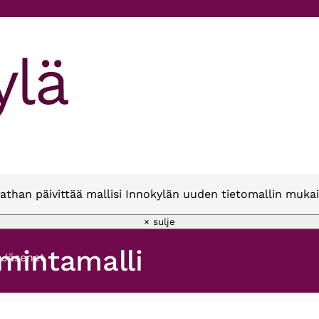
athan päivittää mallisi Innokylän uuden tietomallin mukai
× sulje
imintamalli
Jäsenet