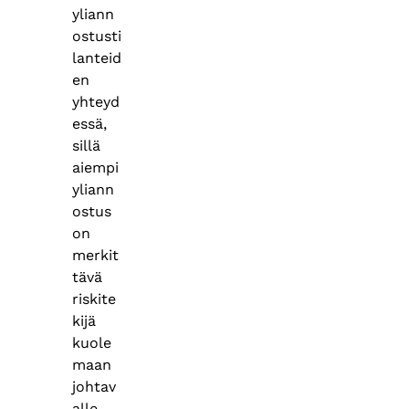
yliann
ostusti
lanteid
en
yhteyd
essä,
sillä
aiempi
yliann
ostus
on
merkit
tävä
riskite
kijä
kuole
maan
johtav
alle