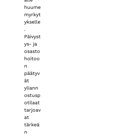
huume
myrkyt
ykselle
.
Päivyst
ys- ja
osasto
hoitoo
n
päätyv
ät
yliann
ostusp
otilaat
tarjoav
at
tärkeä
n