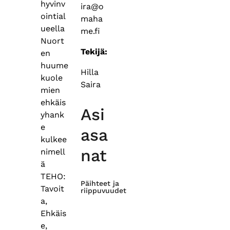
hyvinv
ira@o
ointial
maha
ueella
me.fi
Nuort
Tekijä:
en
huume
Hilla
kuole
Saira
mien
ehkäis
Asi
yhank
e
asa
kulkee
nat
nimell
ä
TEHO:
Päihteet ja
Tavoit
riippuvuudet
a,
Ehkäis
e,