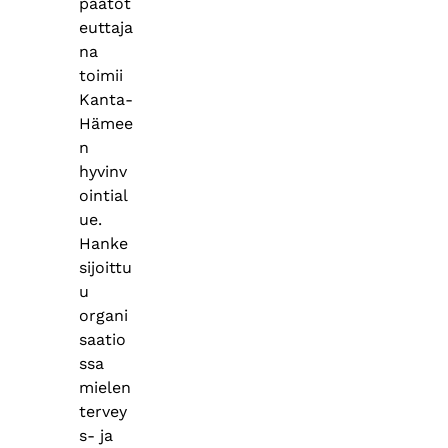
päätot
euttaja
na
toimii
Kanta-
Hämee
n
hyvinv
ointial
ue.
Hanke
sijoittu
u
organi
saatio
ssa
mielen
tervey
s- ja