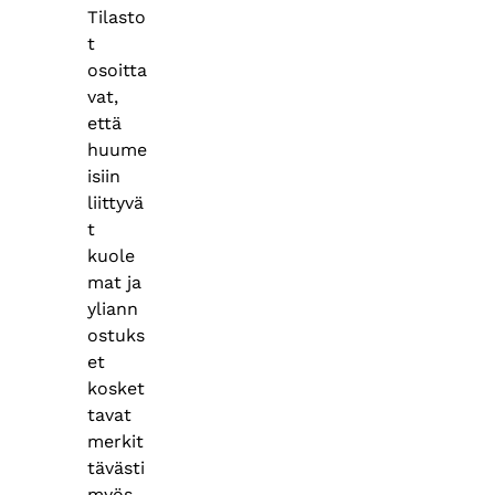
Tilasto
t
osoitta
vat,
että
huume
isiin
liittyvä
t
kuole
mat ja
yliann
ostuks
et
kosket
tavat
merkit
tävästi
myös