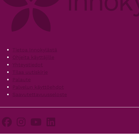
Footer
Tietoa Innokylästä
Ohjeita käyttäjille
Yhteystiedot
Tilaa uutiskirje
Palaute
Palvelun käyttöehdot
Saavutettavuusseloste