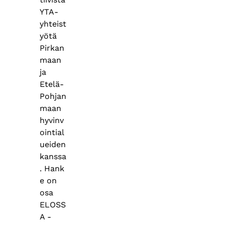
YTA-
yhteist
yötä
Pirkan
maan
ja
Etelä-
Pohjan
maan
hyvinv
ointial
ueiden
kanssa
. Hank
e on
osa
ELOSS
A -