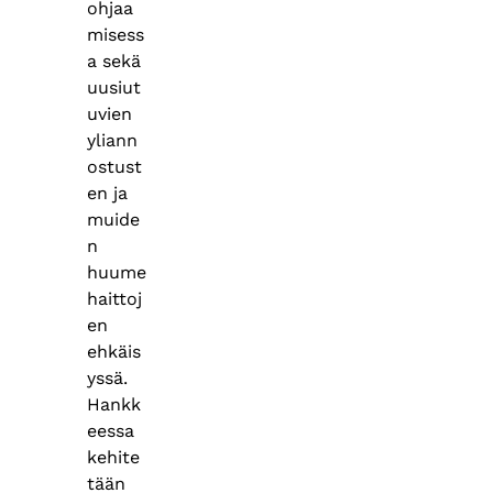
ohjaa
misess
a sekä
uusiut
uvien
yliann
ostust
en ja
muide
n
huume
haittoj
en
ehkäis
yssä.
Hankk
eessa
kehite
tään