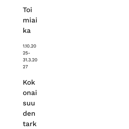
Toi
miai
ka
1.10.20
25-
31.3.20
27
Kok
onai
suu
den
tark