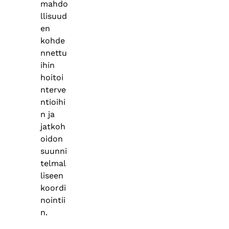
mahdo
llisuud
en
kohde
nnettu
ihin
hoitoi
nterve
ntioihi
n ja
jatkoh
oidon
suunni
telmal
liseen
koordi
nointii
n.