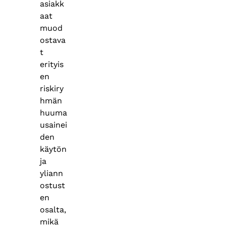
asiakk
aat
muod
ostava
t
erityis
en
riskiry
hmän
huuma
usainei
den
käytön
ja
yliann
ostust
en
osalta,
mikä