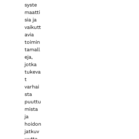
syste
maatti
sia ja
vaikutt
avia
toimin
tamall
eja,
jotka
tukeva
t
varhai
sta
puuttu
mista
ja
hoidon
jatkuv
uutta