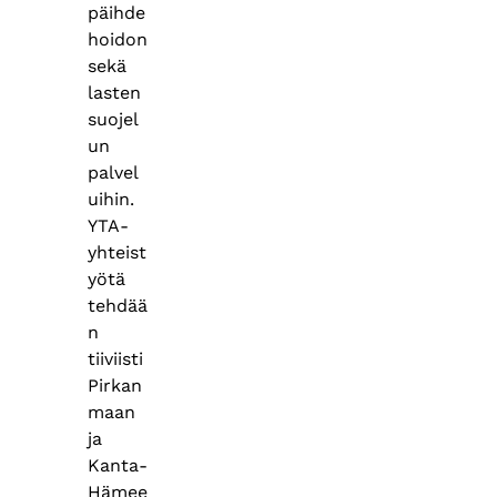
päihde
hoidon
sekä
lasten
suojel
un
palvel
uihin.
YTA-
yhteist
yötä
tehdää
n
tiiviisti
Pirkan
maan
ja
Kanta-
Hämee