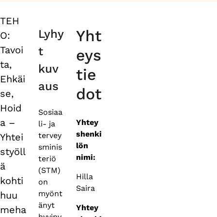
TEH
Primary
Yht
Lyhy
O:
tabs
Tavoi
t
eys
ta,
kuv
tie
Ehkäi
aus
dot
se,
Hoid
Sosiaa
a –
Yhtey
li- ja
shenki
tervey
Yhtei
lön
sminis
styöll
nimi:
teriö
ä
(STM)
Hilla
kohti
on
Saira
myönt
huu
änyt
Yhtey
meha
hyvinv