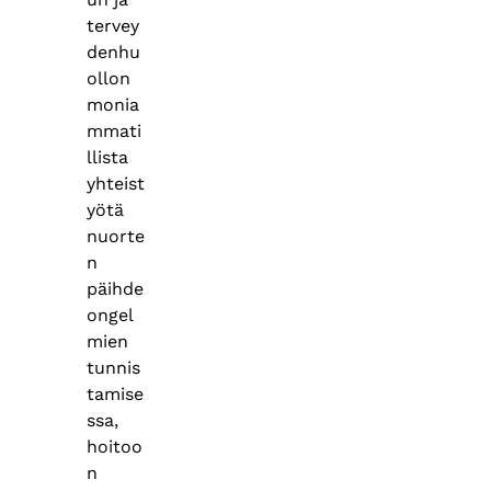
tervey
denhu
ollon
monia
mmati
llista
yhteist
yötä
nuorte
n
päihde
ongel
mien
tunnis
tamise
ssa,
hoitoo
n