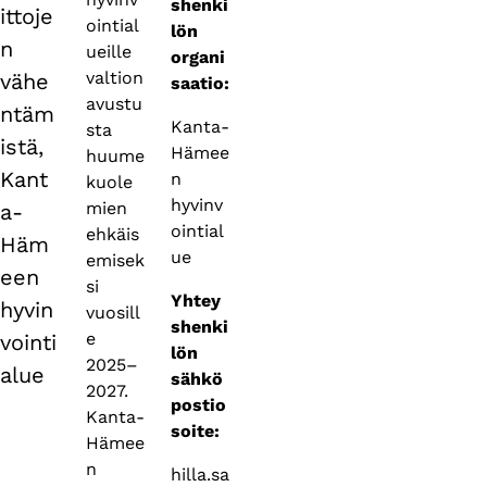
shenki
ittoje
ointial
lön
n
ueille
organi
valtion
vähe
saatio:
avustu
ntäm
Kanta-
sta
istä,
Hämee
huume
Kant
n
kuole
hyvinv
mien
a-
ointial
ehkäis
Häm
ue
emisek
een
si
Yhtey
hyvin
vuosill
shenki
e
vointi
lön
2025–
alue
sähkö
2027.
postio
Kanta-
soite:
Hämee
n
hilla.sa