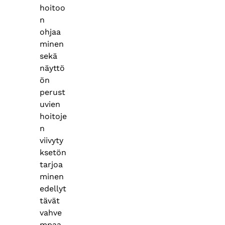
hoitoo
n
ohjaa
minen
sekä
näyttö
ön
perust
uvien
hoitoje
n
viivyty
ksetön
tarjoa
minen
edellyt
tävät
vahve
mpaa