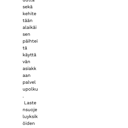
sekä
kehite
tään
alaikäi
sen
päihtei
tä
käyttä
vän
asiakk
aan
palvel
upolku
.
Laste
nsuoje
luyksik
öiden