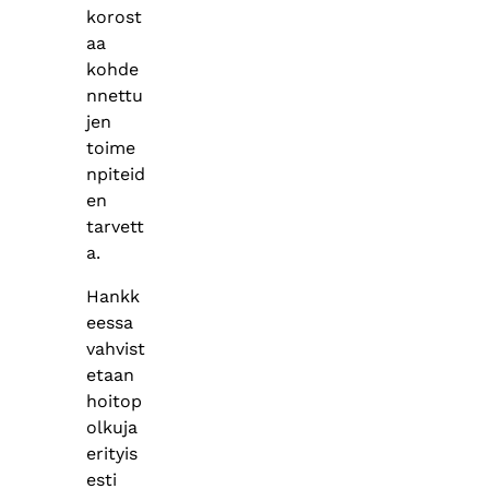
korost
aa
kohde
nnettu
jen
toime
npiteid
en
tarvett
a.
Hankk
eessa
vahvist
etaan
hoitop
olkuja
erityis
esti