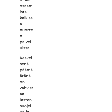
osaam
ista
kaikiss
a
nuorte
n
palvel
uissa.
Keskei
senä
päämä
äränä
on
vahvist
aa
lasten
suojel
un ja