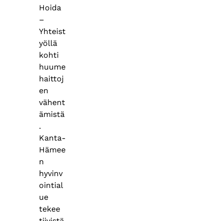
Hoida
–
Yhteist
yöllä
kohti
huume
haittoj
en
vähent
ämistä
.
Kanta-
Hämee
n
hyvinv
ointial
ue
tekee
tiivistä