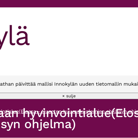
athan päivittää mallisi Innokylän uuden tietomallin mukai
× sulje
an hyvinvointialue(Elo
intialue(Elossa - Nuorten huumekuolemien ehkäisyn ohj
syn ohjelma)