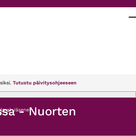
Val
siksi.
Tutustu päivitysohjeeseen
ssa - Nuorten
elma)
Jäsenet