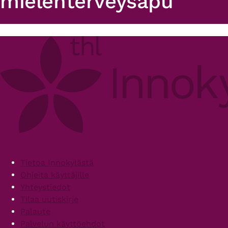
mielenterveysapu
Primary
tabs
Footer
Tietoa Innokylästä
Ohjeita käyttäjille
Yhteystiedot
Tilaa uutiskirje
Palaute
Palvelun käyttöehdot