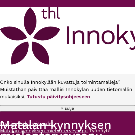
Hyppää pääsisältöön
Onko sinulla Innokylään kuvattuja toimintamalleja?
Muistathan päivittää mallisi Innokylän uuden tietomallin
mukaisiksi.
Tutustu päivitysohjeeseen
× sulje
Matalan kynnyksen
Etusivu
Kokonaisuudet
Murupolku
Matalan kynnyksen mielenterveysapu
Työpöytä