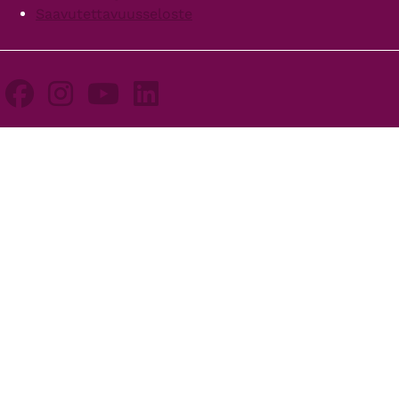
Saavutettavuusseloste