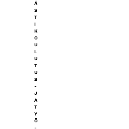
Ä
S
T
I
K
O
U
L
U
T
U
S
-
J
A
T
Y
Ö
-