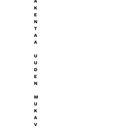
A
K
E
N
T
A
A
U
U
D
E
N
M
U
K
A
V