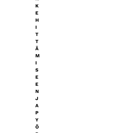
K
E
H
I
T
T
Ä
M
I
S
E
E
N
J
A
P
Y
Ö