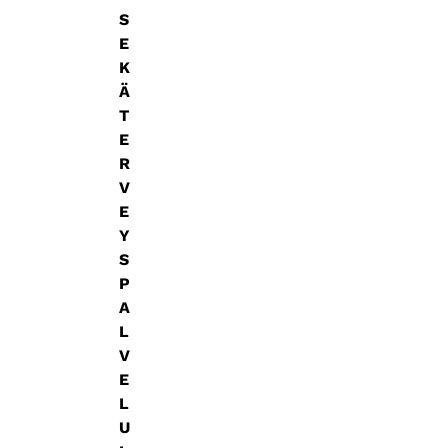
S
E
K
Ä
T
E
R
V
E
Y
S
P
A
L
V
E
L
U