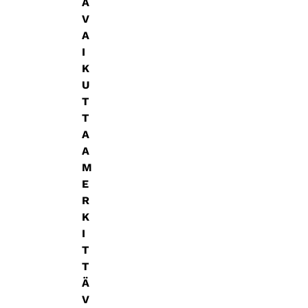
A
V
A
I
K
U
T
T
A
A
M
E
R
K
I
T
T
Ä
V