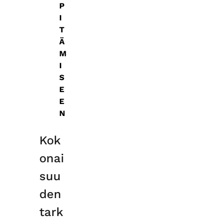
P
I
T
Ä
M
I
S
E
E
N
Kok
onai
suu
den
tark