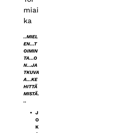
miai
ka
..MIEL
EN...T
OIMIN
TA...O
N...JA
TKUVA
A...KE
HITTÄ
MISTÄ.
..
J
O
K