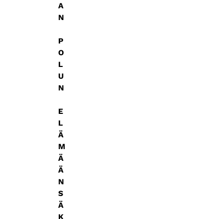
A
N
P
O
L
U
N
E
L
Ä
M
Ä
Ä
N
S
Ä
K