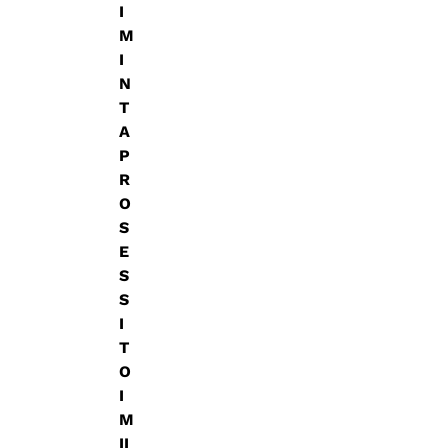
I
M
I
N
T
A
P
R
O
S
E
S
S
I
T
O
I
M
II