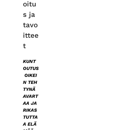
oitu
s ja
tavo
ittee
t
KUNT
OUTUS
OIKEI
N TEH
TYNÄ
AVART
AA JA
RIKAS
TUTTA
A ELÄ