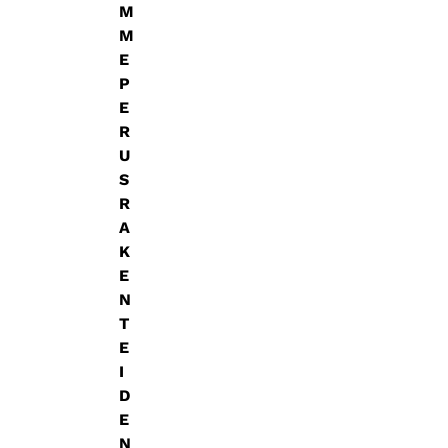
M
M
E
P
E
R
U
S
R
A
K
E
N
T
E
I
D
E
N