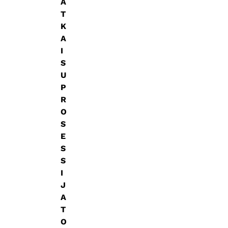
A
T
K
A
I
S
U
P
R
O
S
E
S
S
I
J
A
T
O