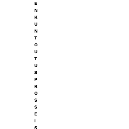
E
N
K
U
N
T
O
U
T
U
S
P
R
O
S
S
E
I
S