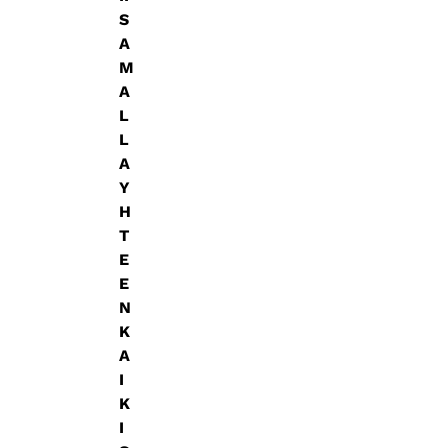
S
A
M
A
L
L
A
Y
H
T
E
E
N
K
A
I
K
I