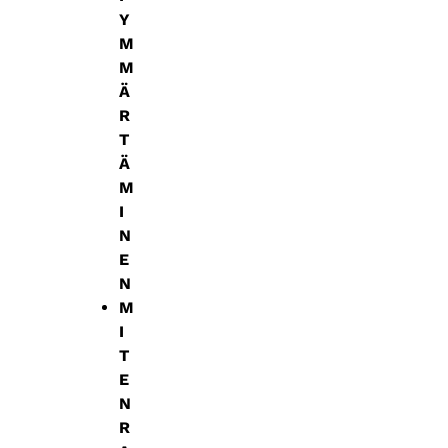
Y
M
M
Ä
R
T
Ä
M
I
N
E
N
M
I
T
E
N
R