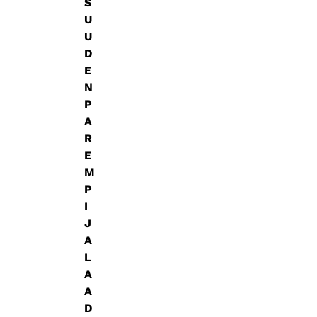
S
U
U
D
E
N
P
A
R
E
M
P
I
J
A
L
A
A
D