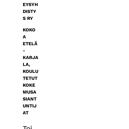
EYSYH
DISTY
S RY
KOKO
A
ETELÄ
-
KARJA
LA,
KOULU
TETUT
KOKE
MUSA
SIANT
UNTIJ
AT
Toi