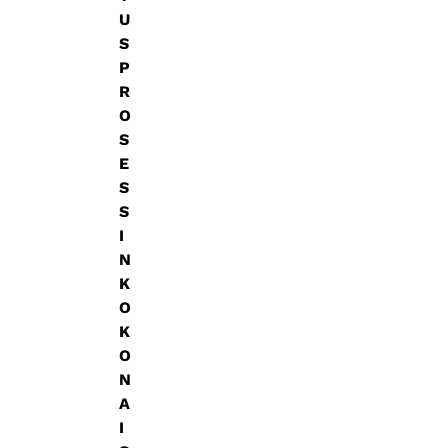
U
S
P
R
O
S
E
S
S
I
N
K
O
K
O
N
A
I