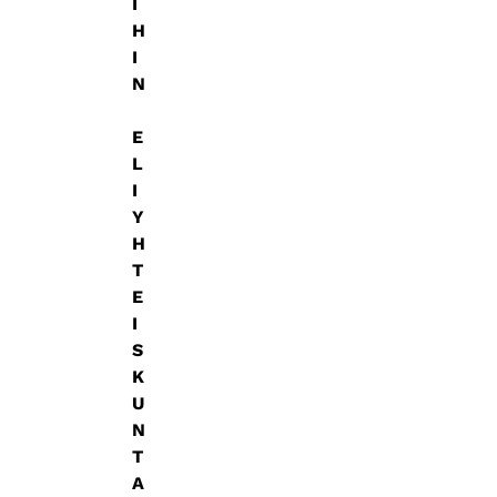
I
H
I
N
E
L
I
Y
H
T
E
I
S
K
U
N
T
A