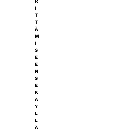
R
I
T
T
Ä
M
I
S
E
E
N
S
E
K
Ä
Y
L
L
Ä