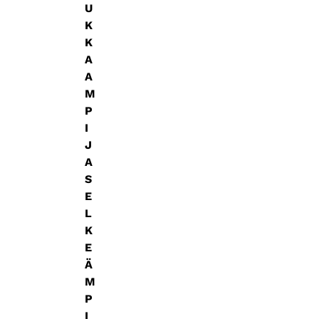
U
K
K
A
A
M
P
I
J
A
S
E
L
K
E
Ä
M
P
I