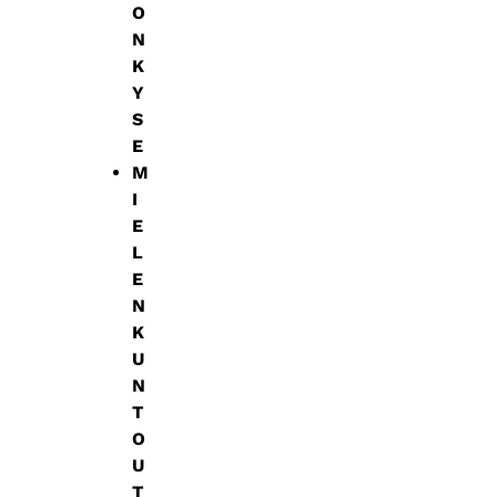
O
N
K
Y
S
E
M
I
E
L
E
N
K
U
N
T
O
U
T