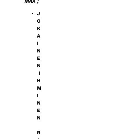
MÄÄ ;
J
O
K
A
I
N
E
N
I
H
M
I
N
E
N
R