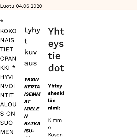
Luotu 04.06.2020
*
Primary
Yht
Lyhy
KOKO
tabs
NAIS
t
eys
TIET
kuv
tie
OPAN
aus
dot
KKI *
HYVI
YKSIN
NVOI
Yhtey
KERTA
shenki
ISEMM
NTIT
lön
AT
ALOU
nimi:
MIELE
S ON
N
Kimm
SUO
RATKA
o
ISU-
MEN
Koson