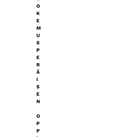
O
K
E
M
U
S
P
E
R
Ä
I
S
E
N
O
P
P