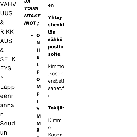
JA
VAHV
en
TOIMI
UUS
NTAKE
Yhtey
&
INOT ;
shenki
RIKK
lön
O
sähkö
AUS
N
postio
&
H
soite:
E
SELK
L
kimmo
EYS
P
.koson
*
O
en@eli
Lapp
M
sanet.f
P
eenr
i
I
anna
Tekijä:
Y
n
M
Kimm
Seud
M
o
Ä
un
Koson