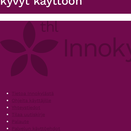
kyvyt käyttöön
Primary
tabs
Footer
Tietoa Innokylästä
Ohjeita käyttäjille
Yhteystiedot
Tilaa uutiskirje
Palaute
Palvelun käyttöehdot