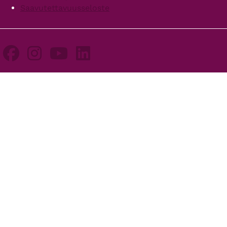
Saavutettavuusseloste