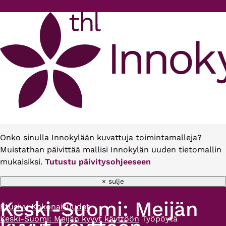
Hyppää pääsisältöön
Onko sinulla Innokylään kuvattuja toimintamalleja?
Muistathan päivittää mallisi Innokylän uuden tietomallin
mukaisiksi.
Tutustu päivitysohjeeseen
× sulje
Keski-Suomi: Meijän
Etusivu
Kokonaisuudet
Murupolku
Keski-Suomi: Meijän kyvyt käyttöön
Työpöytä