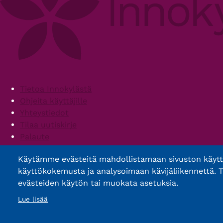
Footer
Tietoa Innokylästä
Ohjeita käyttäjille
Yhteystiedot
Tilaa uutiskirje
Palaute
Palvelun käyttöehdot
Käytämme evästeitä mahdollistamaan sivuston käyt
Saavutettavuusseloste
käyttökokemusta ja analysoimaan kävijäliikennettä. T
evästeiden käytön tai muokata asetuksia.
Lue lisää