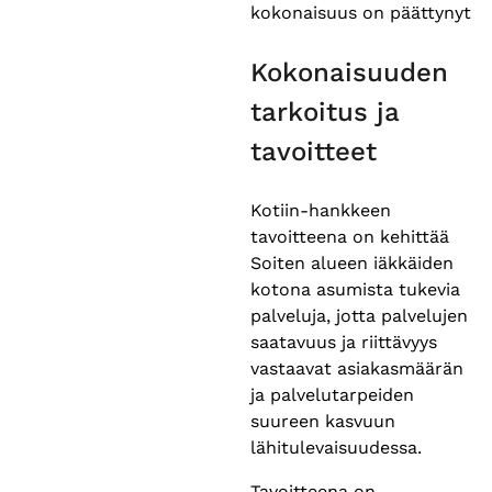
kokonaisuus on päättynyt
Kokonaisuuden
tarkoitus ja
tavoitteet
Kotiin-hankkeen
tavoitteena on kehittää
Soiten alueen iäkkäiden
kotona asumista tukevia
palveluja, jotta palvelujen
saatavuus ja riittävyys
vastaavat asiakasmäärän
ja palvelutarpeiden
suureen kasvuun
lähitulevaisuudessa.
Tavoitteena on