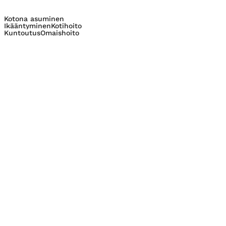
Kotona asuminen
Ikääntyminen
Kotihoito
Kuntoutus
Omaishoito