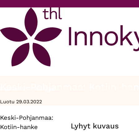
Hyppää pääsisältöön
Keski-Pohjanmaa: Kotiin-ha
Etusivu
Kokonaisuudet
Keski-Pohjanmaa: Kotiin-hanke
Murupolku
Luotu 29.03.2022
Keski-Pohjanmaa:
Primary
Lyhyt kuvaus
Kotiin-hanke
tabs