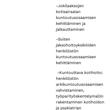
-Jokilaaksojen
kotisairaalan
kuntoutusosaamisen
kehittäminen ja
jalkauttaminen
-Soiten
jaksohoitoyksiköiden
henkilöstön
kuntoutusosaamisen
kehittäminen
-Kuntouttava kotihoito:
henkilöstön
arkikuntoutusosaamisen
vahvistaminen,
työparityöskentelymallin
rakentaminen kotihoidon
ja psykiatrian