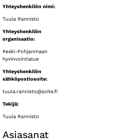
Yhteyshenkilön nimi:
Tuula Rannisto
Yhteyshenkilön
organisaatio:
Keski-Pohjanmaan
hyvinvointialue
Yhteyshenkilön
sähköpostiosoite:
tuula.rannisto@soite.fi
Tekijä:
Tuula Rannisto
Asiasanat