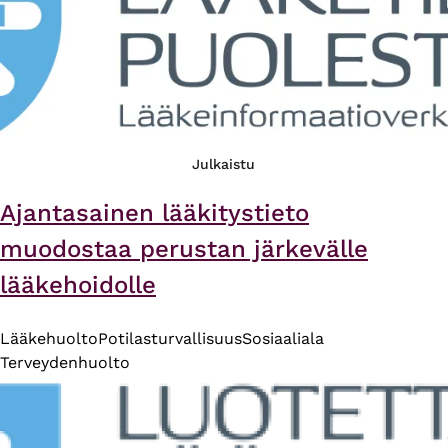
Julkaistu
Ajantasainen lääkitystieto
muodostaa perustan järkevälle
lääkehoidolle
Lääkehuolto
Potilasturvallisuus
Sosiaaliala
Terveydenhuolto