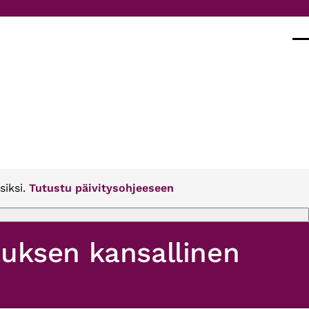
Val
siksi.
Tutustu päivitysohjeeseen
tuksen kansallinen