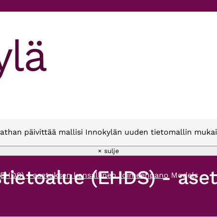
athan päivittää mallisi Innokylän uuden tietomallin mukai
× sulje
tietoalue (EHDS) - ase
 (EHDS) - asetuksen kansallinen toimeenpano
Models