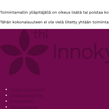
Primary
Toimintamallin ylläpitäjällä on oikeus lisätä tai poistaa k
tabs
Tähän kokonaisuuteen ei ole vielä liitetty yhtään toiminta
Footer
Tietoa Innokylästä
Ohjeita käyttäjille
Yhteystiedot
Tilaa uutiskirje