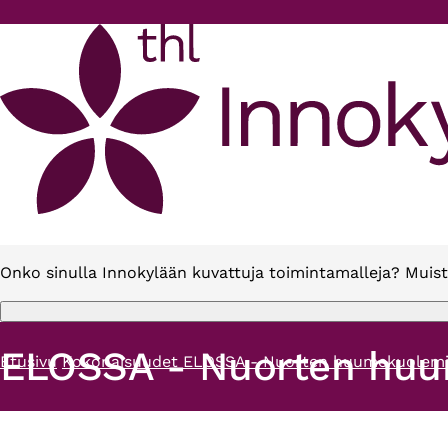
Hyppää pääsisältöön
Onko sinulla Innokylään kuvattuja toimintamalleja? Muist
ELOSSA - Nuorten huu
Etusivu
Kokonaisuudet
ELOSSA - Nuorten huumekuolemie
Murupolku