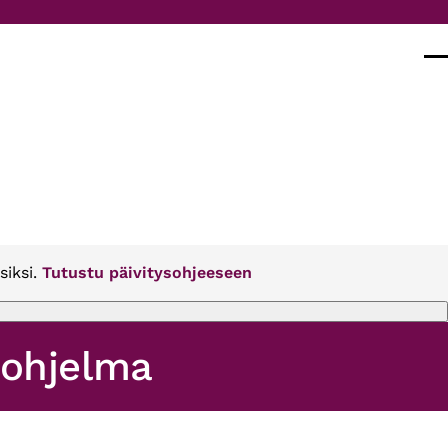
Val
siksi.
Tutustu päivitysohjeeseen
ohjelma