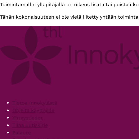
Primary
Toimintamallin ylläpitäjällä on oikeus lisätä tai poistaa k
tabs
Tähän kokonaisuuteen ei ole vielä liitetty yhtään toiminta
Footer
Tietoa Innokylästä
Ohjeita käyttäjille
Yhteystiedot
Tilaa uutiskirje
Palaute