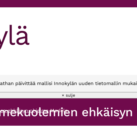
athan päivittää mallisi Innokylän uuden tietomallin mukai
× sulje
mekuolemien ehkäisyn 
n ehkäisyn ohjelma
Models