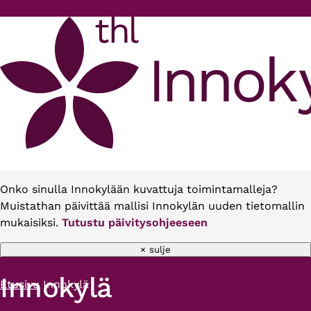
Hyppää pääsisältöön
Onko sinulla Innokylään kuvattuja toimintamalleja?
Muistathan päivittää mallisi Innokylän uuden tietomallin
mukaisiksi.
Tutustu päivitysohjeeseen
× sulje
Innokylä
Etusivu
Innokylä
Murupolku