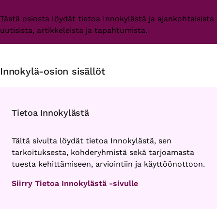
Tästä osiosta löydät tietoa Innokylästä ja ajankohtaisista
uutisista, artikkeleista ja tapahtumista.
Innokylä-osion sisällöt
Tietoa Innokylästä
Tältä sivulta löydät tietoa Innokylästä, sen
tarkoituksesta, kohderyhmistä sekä tarjoamasta
tuesta kehittämiseen, arviointiin ja käyttöönottoon.
Siirry Tietoa Innokylästä -sivulle