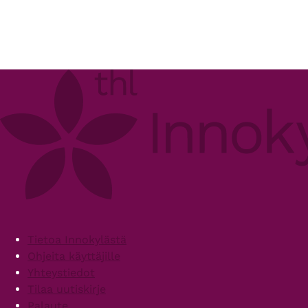
Footer
Tietoa Innokylästä
Ohjeita käyttäjille
Yhteystiedot
Tilaa uutiskirje
Palaute